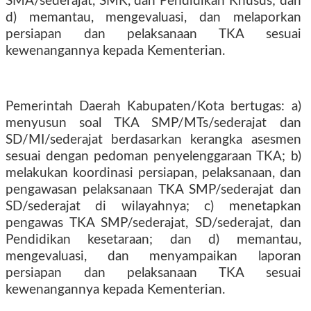
SMA/sederajat, SMK, dan Pendidikan Khusus; dan
d) memantau, mengevaluasi, dan melaporkan
persiapan dan pelaksanaan TKA sesuai
kewenangannya kepada Kementerian.
Pemerintah Daerah Kabupaten/Kota bertugas: a)
menyusun soal TKA SMP/MTs/sederajat dan
SD/MI/sederajat berdasarkan kerangka asesmen
sesuai dengan pedoman penyelenggaraan TKA; b)
melakukan koordinasi persiapan, pelaksanaan, dan
pengawasan pelaksanaan TKA SMP/sederajat dan
SD/sederajat di wilayahnya; c) menetapkan
pengawas TKA SMP/sederajat, SD/sederajat, dan
Pendidikan kesetaraan; dan d) memantau,
mengevaluasi, dan menyampaikan laporan
persiapan dan pelaksanaan TKA sesuai
kewenangannya kepada Kementerian.