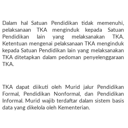
Dalam hal Satuan Pendidikan tidak memenuhi,
pelaksanaan TKA menginduk kepada Satuan
Pendidikan lain yang melaksanakan TKA.
Ketentuan mengenai pelaksanaan TKA menginduk
kepada Satuan Pendidikan lain yang melaksanakan
TKA ditetapkan dalam pedoman penyelenggaraan
TKA.
TKA dapat diikuti oleh Murid jalur Pendidikan
Formal, Pendidikan Nonformal, dan Pendidikan
Informal. Murid wajib terdaftar dalam sistem basis
data yang dikelola oleh Kementerian.