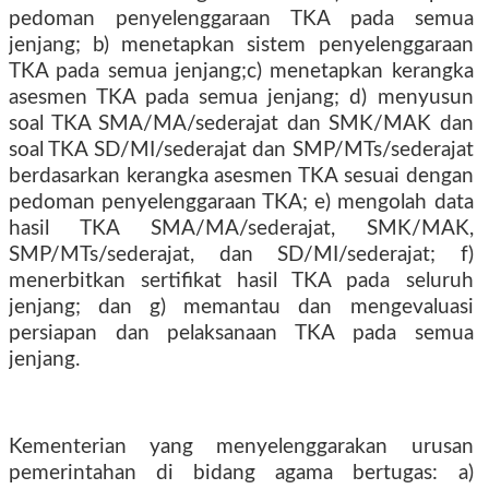
pedoman penyelenggaraan TKA pada semua
jenjang; b) menetapkan sistem penyelenggaraan
TKA pada semua jenjang;c) menetapkan kerangka
asesmen TKA pada semua jenjang; d) menyusun
soal TKA SMA/MA/sederajat dan SMK/MAK dan
soal TKA SD/MI/sederajat dan SMP/MTs/sederajat
berdasarkan kerangka asesmen TKA sesuai dengan
pedoman penyelenggaraan TKA; e) mengolah data
hasil TKA SMA/MA/sederajat, SMK/MAK,
SMP/MTs/sederajat, dan SD/MI/sederajat; f)
menerbitkan sertifikat hasil TKA pada seluruh
jenjang; dan g) memantau dan mengevaluasi
persiapan dan pelaksanaan TKA pada semua
jenjang.
Kementerian yang menyelenggarakan urusan
pemerintahan di bidang agama bertugas: a)