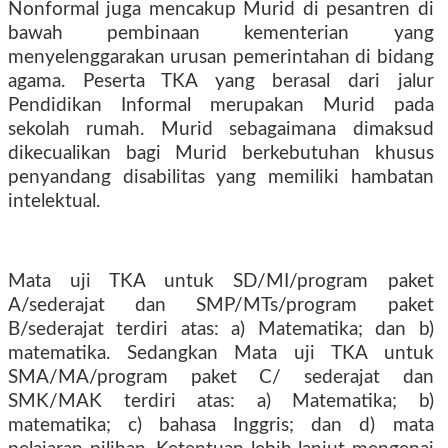
Nonformal juga mencakup Murid di pesantren di
bawah pembinaan kementerian yang
menyelenggarakan urusan pemerintahan di bidang
agama. Peserta TKA yang berasal dari jalur
Pendidikan Informal merupakan Murid pada
sekolah rumah. Murid sebagaimana dimaksud
dikecualikan bagi Murid berkebutuhan khusus
penyandang disabilitas yang memiliki hambatan
intelektual.
Mata uji TKA untuk SD/MI/program paket
A/sederajat dan SMP/MTs/program paket
B/sederajat terdiri atas: a) Matematika; dan b)
matematika. Sedangkan Mata uji TKA untuk
SMA/MA/program paket C/ sederajat dan
SMK/MAK terdiri atas: a) Matematika; b)
matematika; c) bahasa Inggris; dan d) mata