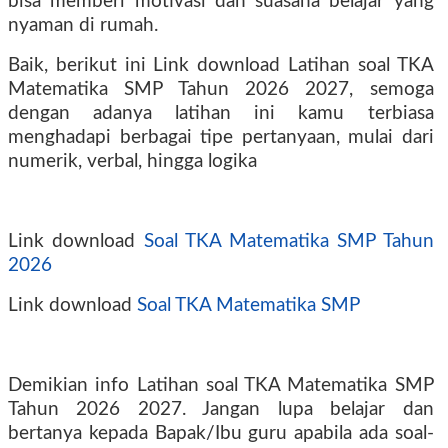
bisa memberi motivasi dan suasana belajar yang
nyaman di rumah.
Baik, berikut ini Link download Latihan soal TKA
Matematika SMP Tahun 2026 2027, semoga
dengan adanya latihan ini kamu terbiasa
menghadapi berbagai tipe pertanyaan, mulai dari
numerik, verbal, hingga logika
Link download
Soal TKA Matematika SMP Tahun
2026
Link download
Soal TKA Matematika SMP
Demikian info Latihan soal TKA Matematika SMP
Tahun 2026 2027. Jangan lupa belajar dan
bertanya kepada Bapak/Ibu guru apabila ada soal-