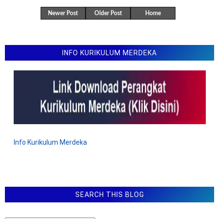
B
u
Newer Post
Older Post
Home
k
a
F
o
r
INFO KURIKULUM MERDEKA
m
u
l
i
r
K
o
m
e
n
t
Info Kurikulum Merdeka
a
r
SEARCH THIS BLOG