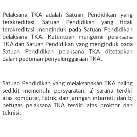
Pelaksana TKA adalah Satuan Pendidikan yang
terakreditasi. Satuan Pendidikan yang tidak
terakreditasi menginduk pada Satuan Pendidikan
pelaksana TKA. Ketentuan mengenai pelaksana
TKA dan Satuan Pendidikan yang menginduk pada
Satuan Pendidikan pelaksana TKA ditetapkan
dalam pedoman penyelenggaraan TKA.
Satuan Pendidikan yang melaksanakan TKA paling
sedikit memenuhi persyaratan: a) sarana terdiri
atas komputer, listrik, dan jaringan internet; dan b)
petugas pelaksana TKA terdiri atas proktor dan
teknisi.