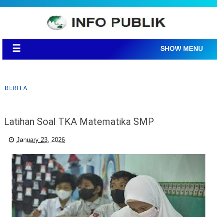
☰
SHOW MENU
BERITA
Latihan Soal TKA Matematika SMP
January 23, 2026