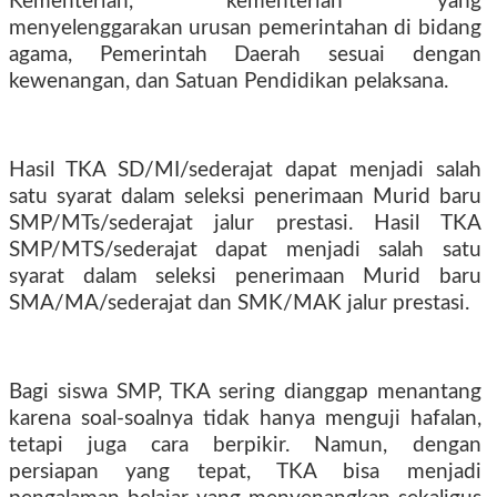
Kementerian, kementerian yang
menyelenggarakan urusan pemerintahan di bidang
agama, Pemerintah Daerah sesuai dengan
kewenangan, dan Satuan Pendidikan pelaksana.
Hasil TKA SD/MI/sederajat dapat menjadi salah
satu syarat dalam seleksi penerimaan Murid baru
SMP/MTs/sederajat jalur prestasi. Hasil TKA
SMP/MTS/sederajat dapat menjadi salah satu
syarat dalam seleksi penerimaan Murid baru
SMA/MA/sederajat dan SMK/MAK jalur prestasi.
Bagi siswa SMP, TKA sering dianggap menantang
karena soal-soalnya tidak hanya menguji hafalan,
tetapi juga cara berpikir. Namun, dengan
persiapan yang tepat, TKA bisa menjadi