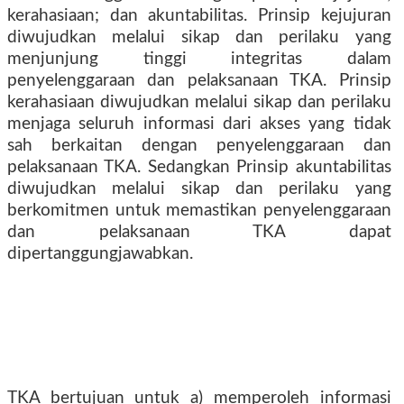
kerahasiaan; dan akuntabilitas. Prinsip kejujuran
diwujudkan melalui sikap dan perilaku yang
menjunjung tinggi integritas dalam
penyelenggaraan dan pelaksanaan TKA. Prinsip
kerahasiaan diwujudkan melalui sikap dan perilaku
menjaga seluruh informasi dari akses yang tidak
sah berkaitan dengan penyelenggaraan dan
pelaksanaan TKA. Sedangkan Prinsip akuntabilitas
diwujudkan melalui sikap dan perilaku yang
berkomitmen untuk memastikan penyelenggaraan
dan pelaksanaan TKA dapat
dipertanggungjawabkan.
TKA bertujuan untuk a) memperoleh informasi