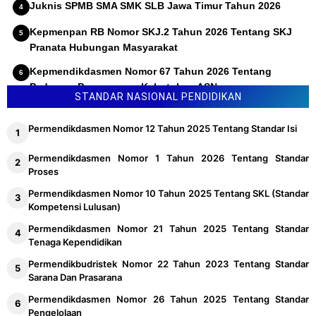
Juknis SPMB SMA SMK SLB Jawa Timur Tahun 2026
Kepmenpan RB Nomor SKJ.2 Tahun 2026 Tentang SKJ
Pranata Hubungan Masyarakat
Kepmendikdasmen Nomor 67 Tahun 2026 Tentang
Pedoman Penyusunan Kebutuhan ASN
STANDAR NASIONAL PENDIDIKAN
Permendikdasmen Nomor 12 Tahun 2025 Tentang Standar Isi
Permendikdasmen Nomor 1 Tahun 2026 Tentang Standar
Proses
Permendikdasmen Nomor 10 Tahun 2025 Tentang SKL (Standar
Kompetensi Lulusan)
Permendikdasmen Nomor 21 Tahun 2025 Tentang Standar
Tenaga Kependidikan
Permendikbudristek Nomor 22 Tahun 2023 Tentang Standar
Sarana Dan Prasarana
Permendikdasmen Nomor 26 Tahun 2025 Tentang Standar
Pengelolaan