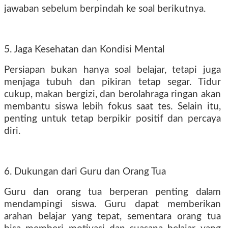
jawaban sebelum berpindah ke soal berikutnya.
5. Jaga Kesehatan dan Kondisi Mental
Persiapan bukan hanya soal belajar, tetapi juga
menjaga tubuh dan pikiran tetap segar. Tidur
cukup, makan bergizi, dan berolahraga ringan akan
membantu siswa lebih fokus saat tes. Selain itu,
penting untuk tetap berpikir positif dan percaya
diri.
6. Dukungan dari Guru dan Orang Tua
Guru dan orang tua berperan penting dalam
mendampingi siswa. Guru dapat memberikan
arahan belajar yang tepat, sementara orang tua