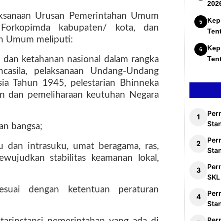
202
aksanaan Urusan Pemerintahan Umum
Kep
 Forkopimda kabupaten/ kota, dan
Ten
n Umum meliputi:
Kep
dan ketahanan nasional dalam rangka
Ten
casila, pelaksanaan Undang-Undang
ia Tahun 1945, pelestarian Bhinneka
an dan pemeliharaan keutuhan Negara
Per
Stan
an bangsa;
Per
 dan intrasuku, umat beragama, ras,
Sta
wujudkan stabilitas keamanan lokal,
Per
SKL
sesuai dengan ketentuan peraturan
Per
Sta
Per