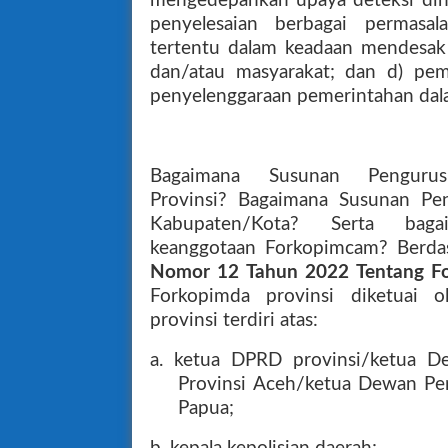
mengedepankan upaya deteksi dini,
penyelesaian berbagai permasal
tertentu dalam keadaan mendesak
dan/atau masyarakat; dan d) pemel
penyelenggaraan pemerintahan dala
Bagaimana
Susunan Penguru
Provinsi?
Bagaimana
Susunan Pe
Kabupaten/Kota? Serta
bag
keanggotaan
Forkopimcam?
Berda
Nomor 12 Tahun 2022 Tentang Fo
Forkopimda provinsi diketuai 
provinsi terdiri atas:
a. ketua DPRD provinsi/ketua D
Provinsi Aceh/ketua Dewan Per
Papua;