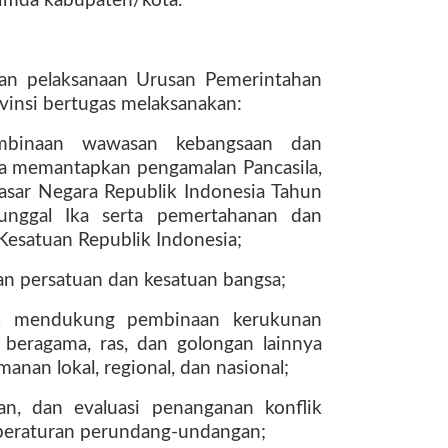
imda kabupaten/kota.
an pelaksanaan Urusan Pemerintahan
vinsi bertugas melaksanakan:
pembinaan wawasan kebangsaan dan
ka memantapkan pengamalan Pancasila,
sar Negara Republik Indonesia Tahun
Tunggal Ika serta pemertahanan dan
esatuan Republik Indonesia;
aan persatuan dan kesatuan bangsa;
ntuk mendukung pembinaan kerukunan
 beragama, ras, dan golongan lainnya
anan lokal, regional, dan nasional;
auan, dan evaluasi penanganan konflik
 peraturan perundang-undangan;