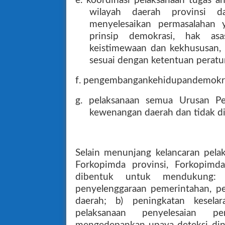
e. koordinasi pelaksanaan tugas a
wilayah daerah provinsi d
menyelesaikan permasalahan
prinsip demokrasi, hak asa
keistimewaan dan kekhususan, 
sesuai dengan ketentuan perat
f. pengembangankehidupandemokras
g. pelaksanaan semua Urusan P
kewenangan daerah dan tidak dil
Selain menunjang kelancaran pel
Forkopimda provinsi, Forkopimd
dibentuk untuk mendukung: 
penyelenggaraan pemerintahan, p
daerah; b) peningkatan kesela
pelaksanaan penyelesaian 