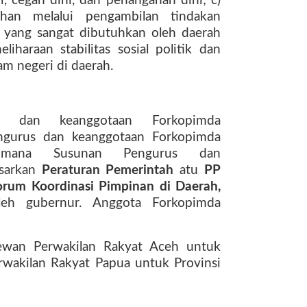
 cegah dini, dan penanganan dini; c)
ahan melalui pengambilan tindakan
 yang sangat dibutuhkan oleh daerah
iharaan stabilitas sosial politik dan
m negeri di daerah.
s dan keanggotaan Forkopimda
ngurus dan keanggotaan Forkopimda
aimana
Susunan Pengurus dan
sarkan
Peraturan Pemerintah
atu
PP
rum Koordinasi Pimpinan di Daerah,
oleh gubernur. Anggota Forkopimda
ewan Perwakilan Rakyat Aceh untuk
wakilan Rakyat Papua untuk Provinsi