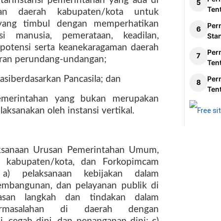
ntarinstansi pemerintahan yang ada di
Ten
an daerah kabupaten/kota untuk
 yang timbul dengan memperhatikan
Per
si manusia, pemerataan, keadilan,
Sta
potensi serta keanekaragaman daerah
Per
uran perundang-undangan;
Ten
iberdasarkan Pancasila; dan
Per
Ten
emerintahan yang bukan merupakan
aksanakan oleh instansi vertikal.
aksanaan Urusan Pemerintahan Umum,
a kabupaten/kota, dan Forkopimcam
a) pelaksanaan kebijakan dalam
embangunan, dan pelayanan publik di
rasan langkah dan tindakan dalam
permasalahan di daerah dengan