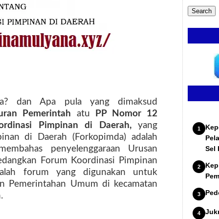
da? dan Apa pula yang dimaksud
uran Pemerintah
atu
PP Nomor 12
rdinasi Pimpinan di Daerah,
yang
Kep
inan di Daerah (Forkopimda) adalah
Pel
membahas penyelenggaraan Urusan
Sel
edangkan Forum Koordinasi Pimpinan
Kep
dalah forum yang digunakan untuk
Pem
an Pemerintahan Umum di kecamatan
Ped
.
Juk