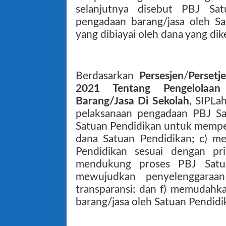
selanjutnya disebut PBJ Sat
pengadaan barang/jasa oleh Sa
yang dibiayai oleh dana yang dik
Berdasarkan
Persesjen
/
Perset
2021 Tentang Pengelolaan
Barang/Jasa Di Sekolah
, SIPLa
pelaksanaan pengadaan PBJ S
Satuan Pendidikan untuk mempe
dana Satuan Pendidikan; c) m
Pendidikan sesuai dengan pr
mendukung proses PBJ Satuan
mewujudkan penyelenggaraa
transparansi; dan f) memudahk
barang/jasa oleh Satuan Pendidi