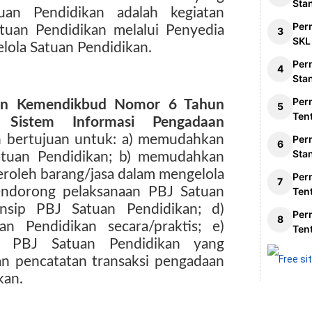
Sta
uan Pendidikan adalah kegiatan
Per
tuan Pendidikan melalui Penyedia
SKL
elola Satuan Pendidikan.
Per
Sta
Per
jen Kemendikbud Nomor 6 Tahun
Ten
 Sistem Informasi Pengadaan
h bertujuan untuk: a) memudahkan
Per
Sta
atuan Pendidikan; b) memudahkan
roleh barang/jasa dalam mengelola
Per
endorong pelaksanaan PBJ Satuan
Ten
insip PBJ Satuan Pendidikan; d)
Per
 Pendidikan secara/praktis; e)
Ten
n PBJ Satuan Pendidikan yang
an pencatatan transaksi pengadaan
kan.