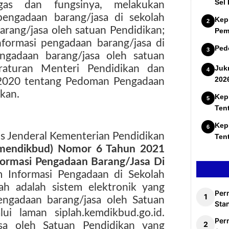
Sel
gas dan fungsinya, melakukan
pengadaan barang/jasa di sekolah
Kep
rang/jasa oleh satuan Pendidikan;
Pem
nformasi pengadaan barang/jasa di
Ped
ngadaan barang/jasa oleh satuan
raturan Menteri Pendidikan dan
Juk
202
2020 tentang Pedoman Pengadaan
kan.
Kep
Ten
Kep
is Jenderal Kementerian Pendidikan
Ten
emendikbud) Nomor 6 Tahun 2021
formasi Pengadaan Barang/Jasa Di
 Informasi Pengadaan di Sekolah
ah adalah sistem elektronik yang
Per
ngadaan barang/jasa oleh Satuan
Stan
ui laman siplah.kemdikbud.go.id.
Per
sa oleh Satuan Pendidikan yang