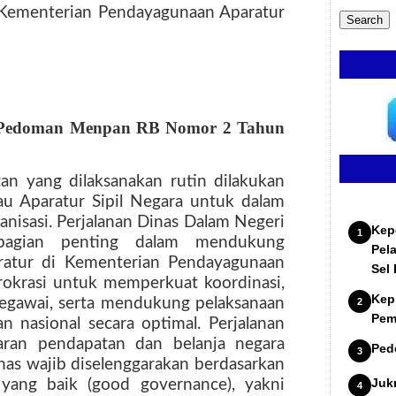
 Kementerian Pendayagunaan Aparatur
ya Pedoman Menpan RB Nomor 2 Tahun
n yang dilaksanakan rutin dilakukan
au Aparatur Sipil Negara untuk dalam
nisasi. Perjalanan Dinas Dalam Negeri
Kep
bagian penting dalam mendukung
Pel
aratur di Kementerian Pendayagunaan
Sel
rokrasi untuk memperkuat koordinasi,
Kep
pegawai, serta mendukung pelaksanaan
Pem
 nasional secara optimal. Perjalanan
aran pendapatan dan belanja negara
Ped
nas wajib diselenggarakan berdasarkan
Juk
 yang baik (good governance), yakni