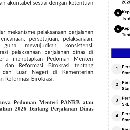
202
, dan akuntabel sesuai dengan ketentuan
Kep
Ten
Kep
dar mekanisme pelaksanaan perjalanan
Ten
encanaan, persetujuan, pelaksanaan,
n guna mewujudkan konsistensi,
rasi pelaksanaan perjalanan dinas di
erlu menetapkan Pedoman Menteri
 dan Reformasi Birokrasi tentang
Per
i dan Luar Negeri di Kementerian
Stan
 Reformasi Birokrasi.
Per
Sta
Per
annya Pedoman Menteri PANRB atau
SKL
un 2026 Tentang Perjalanan Dinas
Per
Sta
Per