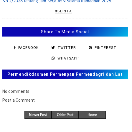
No 2/2026 tentang Jam Kerja ASN Selama Ramadhan 2026
.
#BERITA
Share To Media Social
FACEBOOK
TWITTER
PINTEREST
WHATSAPP
Permendikdasmen Permenpan Permendagri dan Lat
Soal ANBK, TKA US. SAS, SAT
No comments
Post a Comment
B
u
Newer Post
Older Post
Home
k
a
F