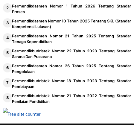
Standar Isi
Permendikdasmen Nomor 1 Tahun 2026 Tentang Standar
Proses
Permendikbud ristek Nomor 4 Tahun 2022 Tentang
Juknis TPG Tahun 2022-2023
Permendikdasmen Nomor 10 Tahun 2025 Tentang SKL (Standar
Kompetensi Lulusan)
Permendikbudristek Nomor 32 Tahun 2022 Tentang
Permendikdasmen Nomor 21 Tahun 2025 Tentang Standar
Standar Teknis Pelayanan Minimal Pendidikan
Tenaga Kependidikan
Permendikbudristek Nomor 16 Tahun 2022 Tentang
Permendikbudristek Nomor 22 Tahun 2023 Tentang Standar
Standar Proses
Sarana Dan Prasarana
Permendikdasmen Nomor 26 Tahun 2025 Tentang Standar
Pengelolaan
Permendikbudristek Nomor 18 Tahun 2023 Tentang Standar
Pembiayaan
Permendikbudristek Nomor 21 Tahun 2022 Tentang Standar
Penilaian Pendidikan