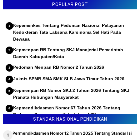
POPULAR POST
Penyelenggaraan Uji Kompetensi Jabatan Fungsional
Widyabasa
Permendikbud Ristek Nomor 38 Tahun 2023 Tentang
Kepemenkes Tentang Pedoman Nasional Pelayanan
Akreditasi
Kedokteran Tata Laksana Karsinoma Sel Hati Pada
Dewasa
Permendikbudristek Nomor 5 Tahun 2022 Tentang SKL
(Standar Kompetensi Lulusan)
Kepmenpan RB Tentang SKJ Manajerial Pemerintah
Permendikbudristek Nomor 30 Tahun 2022 Tentang
Daerah Kabupaten/Kota
Penyelenggaraan Uji Kompetensi Jabatan Fungsional
Pedoman Menpan RB Nomor 2 Tahun 2026
Widyaprada
Juknis SPMB SMA SMK SLB Jawa Timur Tahun 2026
Permendikbudristek Nomor 36 Tahun 2022 Tentang
Standar Kualitas Hasil Kerja dan Pedoman Penilaian
Kepmenpan RB Nomor SKJ.2 Tahun 2026 Tentang SKJ
Kualitas Hasil Kerja Widyaprada
Pranata Hubungan Masyarakat
Permendikbudristek Nomor 21 Tahun 2022 Tentang
Kepmendikdasmen Nomor 67 Tahun 2026 Tentang
Standar Penilaian Pendidikan
Pedoman Penyusunan Kebutuhan ASN
STANDAR NASIONAL PENDIDIKAN
Permendikbudristek Nomor 40 Tahun 2021 Tentang
Penugasan Guru Sebagai Kepala Sekolah
Permendikdasmen Nomor 12 Tahun 2025 Tentang Standar Isi
Permendikbudristek Nomor 7 Tahun 2022 Tentang