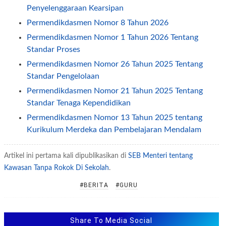
Penyelenggaraan Kearsipan
Permendikdasmen Nomor 8 Tahun 2026
Permendikdasmen Nomor 1 Tahun 2026 Tentang
Standar Proses
Permendikdasmen Nomor 26 Tahun 2025 Tentang
Standar Pengelolaan
Permendikdasmen Nomor 21 Tahun 2025 Tentang
Standar Tenaga Kependidikan
Permendikdasmen Nomor 13 Tahun 2025 tentang
Kurikulum Merdeka dan Pembelajaran Mendalam
Permendikdasmen Nomor 12 Tahun 2025 tentang
Artikel ini pertama kali dipublikasikan di
Standar Isi
SEB Menteri tentang
Kawasan Tanpa Rokok Di Sekolah
.
Permendikdasmen Nomor 7 Tahun 2025 Tentang
Penugasan Guru Sebagai Kepala Sekolah
#BERITA
#GURU
Permendikdasmen Nomor 11 Tahun 2025 Tentang
Pemenuhan Beban Kerja Guru
Share To Media Social
Kepmendikdasmen Nomor 1/P/2026 Tentang Satuan