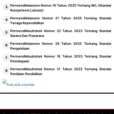
Juknis TPG Tahun 2022-2023
Permendikdasmen Nomor 10 Tahun 2025 Tentang SKL (Standar
Kompetensi Lulusan)
Permendikbudristek Nomor 32 Tahun 2022 Tentang
Permendikdasmen Nomor 21 Tahun 2025 Tentang Standar
Standar Teknis Pelayanan Minimal Pendidikan
Tenaga Kependidikan
Permendikbudristek Nomor 16 Tahun 2022 Tentang
Permendikbudristek Nomor 22 Tahun 2023 Tentang Standar
Standar Proses
Sarana Dan Prasarana
Permendikdasmen Nomor 26 Tahun 2025 Tentang Standar
Pengelolaan
Permendikbudristek Nomor 18 Tahun 2023 Tentang Standar
Pembiayaan
Permendikbudristek Nomor 21 Tahun 2022 Tentang Standar
Penilaian Pendidikan