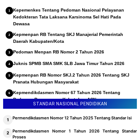
Permendikbud Ristek Nomor 38 Tahun 2023 Tentang
Kepemenkes Tentang Pedoman Nasional Pelayanan
Akreditasi
Kedokteran Tata Laksana Karsinoma Sel Hati Pada
Dewasa
Permendikbudristek Nomor 5 Tahun 2022 Tentang SKL
(Standar Kompetensi Lulusan)
Kepmenpan RB Tentang SKJ Manajerial Pemerintah
Permendikbudristek Nomor 30 Tahun 2022 Tentang
Daerah Kabupaten/Kota
Penyelenggaraan Uji Kompetensi Jabatan Fungsional
Pedoman Menpan RB Nomor 2 Tahun 2026
Widyaprada
Juknis SPMB SMA SMK SLB Jawa Timur Tahun 2026
Permendikbudristek Nomor 36 Tahun 2022 Tentang
Standar Kualitas Hasil Kerja dan Pedoman Penilaian
Kepmenpan RB Nomor SKJ.2 Tahun 2026 Tentang SKJ
Kualitas Hasil Kerja Widyaprada
Pranata Hubungan Masyarakat
Permendikbudristek Nomor 21 Tahun 2022 Tentang
Kepmendikdasmen Nomor 67 Tahun 2026 Tentang
Standar Penilaian Pendidikan
Pedoman Penyusunan Kebutuhan ASN
STANDAR NASIONAL PENDIDIKAN
Permendikbudristek Nomor 40 Tahun 2021 Tentang
Penugasan Guru Sebagai Kepala Sekolah
Permendikdasmen Nomor 12 Tahun 2025 Tentang Standar Isi
Permendikbudristek Nomor 7 Tahun 2022 Tentang
Standar Isi
Permendikdasmen Nomor 1 Tahun 2026 Tentang Standar
Proses
Permendikbud ristek Nomor 4 Tahun 2022 Tentang