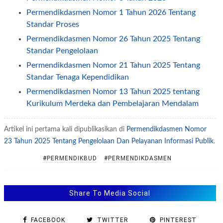
Permendikdasmen Nomor 1 Tahun 2026 Tentang
Standar Proses
Permendikdasmen Nomor 26 Tahun 2025 Tentang
Standar Pengelolaan
Permendikdasmen Nomor 21 Tahun 2025 Tentang
Standar Tenaga Kependidikan
Permendikdasmen Nomor 13 Tahun 2025 tentang
Kurikulum Merdeka dan Pembelajaran Mendalam
Permendikdasmen Nomor 12 Tahun 2025 tentang
Artikel ini pertama kali dipublikasikan di
Standar Isi
Permendikdasmen Nomor
23 Tahun 2025 Tentang Pengelolaan Dan Pelayanan Informasi Publik
.
Permendikdasmen Nomor 7 Tahun 2025 Tentang
Penugasan Guru Sebagai Kepala Sekolah
#PERMENDIKBUD
#PERMENDIKDASMEN
Permendikdasmen Nomor 11 Tahun 2025 Tentang
Pemenuhan Beban Kerja Guru
Share To Media Social
Kepmendikdasmen Nomor 1/P/2026 Tentang Satuan
Biaya, Penerima Dana, dan Besaran Alokasi Dana BOP
FACEBOOK
TWITTER
PINTEREST
dan BOS