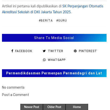
Artikel ini pertama kali dipublikasikan di
SK Perpanjangan Otomatis
Akreditasi Sekolah di DKI Jakarta Tahun 2025
.
#BERITA
#GURU
Share To Media Social
FACEBOOK
TWITTER
PINTEREST
WHATSAPP
Permendikdasmen Permenpan Permendagri dan Lat
Soal ANBK, TKA US. SAS, SAT
No comments
Post a Comment
B
u
Newer Post
Older Post
Home
k