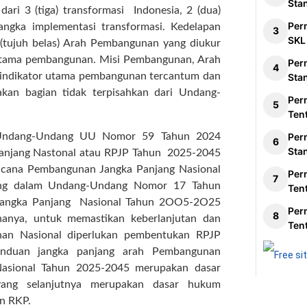
Sta
dari 3 (tiga) transformasi Indonesia, 2 (dua)
Per
rangka implementasi transformasi. Kedelapan
SKL
 (tujuh belas) Arah Pembangunan yang diukur
r utama pembangunan. Misi Pembangunan, Arah
Per
 indikator utama pembangunan tercantum dan
Sta
an bagian tidak terpisahkan dari Undang-
Per
Ten
n Undang-Undang UU Nomor 59 Tahun 2024
Per
Sta
njang Nastonal atau RPJP Tahun 2025-2045
Rencana Pembangunan Jangka Panjang Nasional
Per
ng dalam Undang-Undang Nomor 17 Tahun
Ten
angka Panjang Nasional Tahun 2OO5-2O25
Per
anya, untuk memastikan keberlanjutan dan
Ten
an Nasional diperlukan pembentukan RPJP
anduan jangka panjang arah Pembangunan
P Nasional Tahun 2025-2045 merupakan dasar
ang selanjutnya merupakan dasar hukum
n RKP.