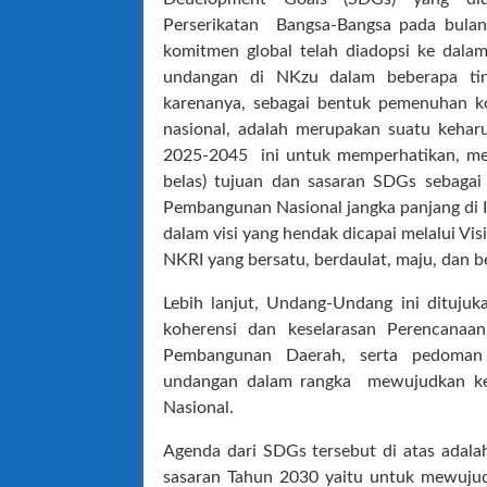
Perserikatan Bangsa-Bangsa pada bul
komitmen global telah diadopsi ke dala
undangan di NKzu dalam beberapa tin
karenanya, sebagai bentuk pemenuhan k
nasional, adalah merupakan suatu keha
2025-2045 ini untuk memperhatikan, me
belas) tujuan dan sasaran SDGs sebagai
Pembangunan Nasional jangka panjang di Ind
dalam visi yang hendak dicapai melalui Vis
NKRI yang bersatu, berdaulat, maju, dan b
Lebih lanjut, Undang-Undang ini dituju
koherensi dan keselarasan Perencana
Pembangunan Daerah, serta pedoman 
undangan dalam rangka mewujudkan kes
Nasional.
Agenda dari SDGs tersebut di atas adala
sasaran Tahun 2030 yaitu untuk mewujud