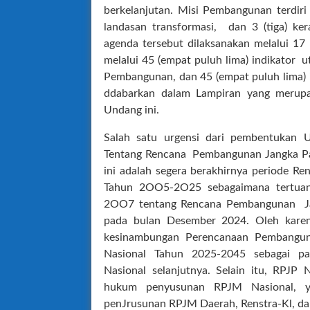
berkelanjutan. Misi Pembangunan terdiri 
landasan transformasi, dan 3 (tiga) ke
agenda tersebut dilaksanakan melalui 17
melalui 45 (empat puluh lima) indikato
Pembangunan, dan 45 (empat puluh lima)
ddabarkan dalam Lampiran yang merupak
Undang ini.
Salah satu urgensi dari pembentuka
Tentang Rencana Pembangunan Jangka Pa
ini adalah segera berakhirnya periode 
Tahun 2OO5-2O25 sebagaimana tertua
2OO7 tentang Rencana Pembangunan J
pada bulan Desember 2024. Oleh karen
kesinambungan Perencanaan Pembangun
Nasional Tahun 2025-2045 sebagai p
Nasional selanjutnya. Selain itu, RPJ
hukum penyusunan RPJM Nasional, y
penJrusunan RPJM Daerah, Renstra-Kl, da