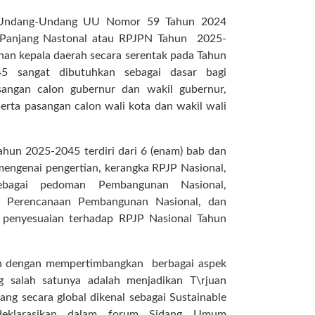
n Undang-Undang UU Nomor 59 Tahun 2024
Panjang Nastonal atau RPJPN Tahun 2025-
ihan kepala daerah secara serentak pada Tahun
5 sangat dibutuhkan sebagai dasar bagi
sangan calon gubernur dan wakil gubernur,
serta pasangan calon wali kota dan wakil wali
hun 2025-2045 terdiri dari 6 (enam) bab dan
mengenai pengertian, kerangka RPJP Nasional,
bagai pedoman Pembangunan Nasional,
si Perencanaan Pembangunan Nasional, dan
penyesuaian terhadap RPJP Nasional Tahun
n dengan mempertimbangkan berbagai aspek
 salah satunya adalah menjadikan T\rjuan
ng secara global dikenal sebagai Sustainable
deklarasikan dalam forum Sidang Umum