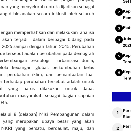
Sel
unan yang menyeluruh untuk dijadikan sebagai
Kep
g dilaksanakan secara inklusif oleh seluruh
Pem
Ped
dengan memperhatikan dan melakukan analisa
Juk
 akan terjadi dalam berbagai bidang pada
202
un 2025 sampai dengan Tahun 2045. Perubahan
iode tersebut adalah perubahan pada demografi
Kep
erkembangan teknologi, urbanisasi dunia,
Ten
elola keuangan global, pertumbuhan kelas
Kep
m, perubahan iklim, dan pemanfaatan luar
Ten
isa terhadap perubahan tersebut adalah untuk
tif yang harus dilakukan untuk dapat
tuhan masyarakat, sebagai bagian capaian
045.
Per
elalui 8 (delapan) Misi Pembangunan dalam
Stan
, yang merupakan upaya besar yang akan
Per
 NKRI yang bersatu, berdaulat, maju, dan