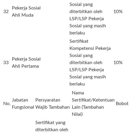
Sosial yang
Pekerja Sosial
32
diterbitkan oleh
10%
Ahli Muda
LSP/LSP Pekerja
Sosial yang masih
berlaku
Sertifikat
Kompetensi Pekerja
Sosial yang
Pekerja Sosial
33
diterbitkan oleh
10%
Ahli Pertama
LSP/LSP Pekerja
Sosial yang masih
berlaku
Nama
Jabatan
Persyaratan
Sertifikat/Ketentuan
No.
Bobot
K
Fungsional
Wajib Tambahan
Lain (Tambahan
Nilai)
Sertifikat yang
diterbitkan oleh