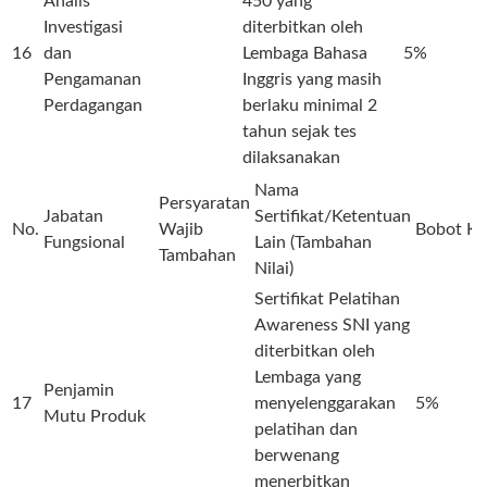
Analis
450 yang
Investigasi
diterbitkan oleh
16
dan
Lembaga Bahasa
5%
Pengamanan
Inggris yang masih
Perdagangan
berlaku minimal 2
tahun sejak tes
dilaksanakan
Nama
Persyaratan
Jabatan
Sertifikat/Ketentuan
No.
Wajib
Bobot
Ke
Fungsional
Lain (Tambahan
Tambahan
Nilai)
Sertifikat Pelatihan
Awareness SNI yang
diterbitkan oleh
Lembaga yang
Penjamin
17
menyelenggarakan
5%
Mutu Produk
pelatihan dan
berwenang
menerbitkan