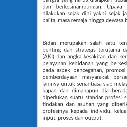
bangsa yang harus disiapkan seba
dan berkesinambungan. Upaya t
dilakukan sejak dini yakni sejak 
balita, masa remaja hingga dewasa b
Bidan merupakan salah satu ten
penting dan strategis terutama 
(AKI) dan angka kesakitan dan ke
pelayanan kebidanan yang berkes
pada aspek pencegahan, promosi
pemberdayaan masyarakat bers
lainnya untuk senantiasa siap mel
kapan dan dimanapun dia berada
diperlukan suatu standar profesi 
tindakan dan asuhan yang diberi
profesinya kepada individu, kelu
input, proses dan output.