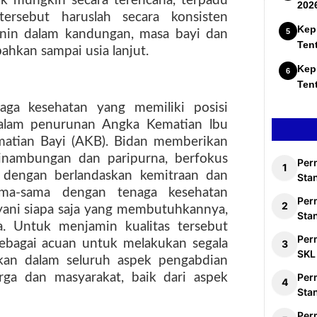
ik mungkin secara terencana, terpadu
202
ersebut haruslah secara konsisten
Kep
janin dalam kandungan, masa bayi dan
Ten
ahkan sampai usia lanjut.
Kep
Ten
aga kesehatan yang memiliki posisi
dalam penurunan Angka Kematian lbu
matian Bayi (AKB). Bidan memberikan
inambungan dan paripurna, berfokus
Per
 dengan berlandaskan kemitraan dan
Stan
ama-sama dengan tenaga kesehatan
Per
ayani siapa saja yang membutuhkannya,
Sta
. Untuk menjamin kualitas tersebut
Per
sebagai acuan untuk melakukan segala
SKL
kan dalam seluruh aspek pengabdian
arga dan masyarakat, baik dari aspek
Per
Sta
Per