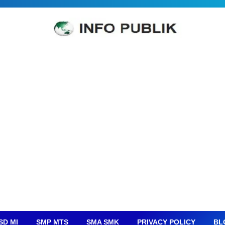
SD MI
SMP MTS
SMA SMK
PRIVACY POLICY
BL