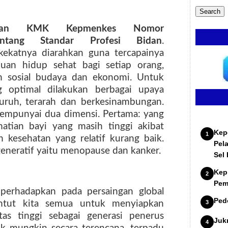
hatan KMK Kepmenkes Nomor
ntang Standar Profesi Bidan
.
ekatnya diarahkan guna tercapainya
an hidup sehat bagi setiap orang,
n sosial budaya dan ekonomi. Untuk
g optimal dilakukan berbagai upaya
uruh, terarah dan berkesinambungan.
mempunyai dua dimensi. Pertama: yang
atian bayi yang masih tinggi akibat
Kep
 kesehatan yang relatif kurang baik.
Pel
generatif yaitu menopause dan kanker.
Sel
Kep
Pem
iperhadapkan pada persaingan global
Ped
ntut kita semua untuk menyiapkan
tas tinggi sebagai generasi penerus
Juk