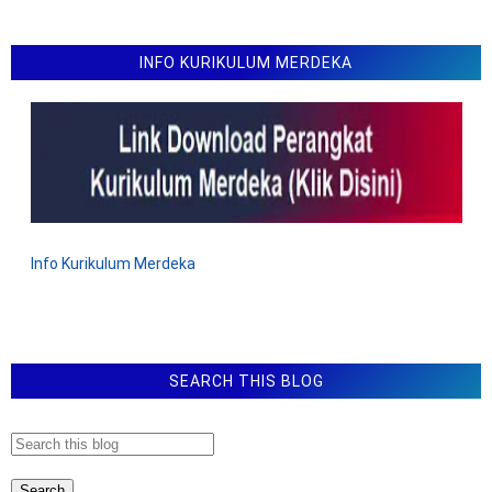
Juknis Pelaksanaan Jabatan Fungsional Penyuluh KB
Peraturan BKKBN Nomor 9 Tahun 2023 Tentang
Juknis Pelaksanaan Jabatan Fungsional Petugas
INFO KURIKULUM MERDEKA
Lapangan KB
Permenkes Nomor 23 Tahun 2023 Tentang Pedoman
Penanggulangan Covid-19
PERATURAN BKN NOMOR 6 TAHUN 2021
TENTANG KAMUS KOMPETENSI TEKNIS BIDANG
KEPEGAWAIAN
PERMENKES TENTANG JUKNIS JABATAN
Info Kurikulum Merdeka
FUNGSIONAL ASISTEN PENATA ANESTESI
PMK - PERMENKES TENTANG JUKNIS JABATAN
FUNGSIONAL PENATA ANESTESI
KEPMENKES TENTANG STANDAR PROFESI
SEARCH THIS BLOG
PEREKAM MEDIS DAN INFORMASI KESEHATAN
KEPMENKES KMK TENTANG STANDAR PROFESI
AHLI TEKNOLOGI LABORATORIUM MEDIK ok