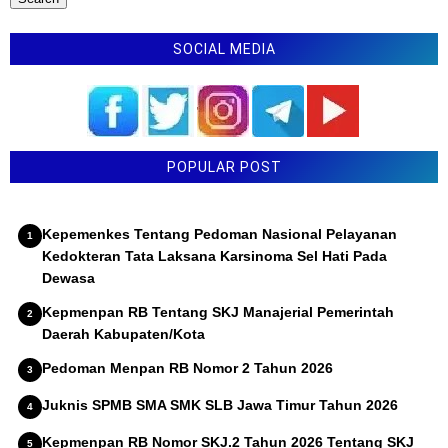
KEPMENKES TENTANG STANDAR PROFESI
ELEKTROMEDIS
SOCIAL MEDIA
KEPMENKES TENTANG STANDAR PROFESI TENAGA
PROMOSI KESEHATAN DAN ILMU PERILAKU
KEPMENKES TENTANG STANDAR PROFESI
RADIOGRAFER
PERMENPAN NOMOR 47 TAHUN 2021 TENTANG
POPULAR POST
STANDAR KOMPETENSI JABATAN FUNGSIONAL
INSTRUKTUR
Kepemenkes Tentang Pedoman Nasional Pelayanan
KEPMENKES TENTANG STANDAR PROFESI
Kedokteran Tata Laksana Karsinoma Sel Hati Pada
EPIDEMIOLOG KESEHATAN
Dewasa
Kepmenpan RB Tentang SKJ Manajerial Pemerintah
Daerah Kabupaten/Kota
Pedoman Menpan RB Nomor 2 Tahun 2026
Juknis SPMB SMA SMK SLB Jawa Timur Tahun 2026
Kepmenpan RB Nomor SKJ.2 Tahun 2026 Tentang SKJ