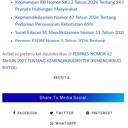
Kepmenpan RB Nomor SKJ.2 Tahun 2026 Tentang SKJ
Pranata Hubungan Masyarakat
Kepmendikdasmen Nomor 67 Tahun 2026 Tentang
Pedoman Penyusunan Kebutuhan ASN
Surat Edaran SE Mendikdasmen Nomor 11 Tahun 2026
Permen ESDM Nomor 5 Tahun 2026 Tentang
Pemberian Tunjangan Kinerja Pegawai
Artikel ini pertama kali dipublikasikan di
PERPRES NOMOR 62
Jadwal Penerapan One Way dan Ganjil Genap Pada
TAHUN 2021 TENTANG KEMENDIKBUDRISTEK (KEMENDIKBUD
Libur Idul Fitri 2026
RISTEK)
.
Permendagri Nomor 2 Tahun 2026 Tentang
Pengelolaan Layanan Informasi Publik
#BERITA
SE Sesjen Kemendikdasmen No 2/2026 tentang Jam
Kerja ASN Selama Ramadhan 2026
Share To Media Social
SE Menpan Nomor 1 Tahun 2026 Tentang Percepatan
Penanggulangan Tuberkulosis
FACEBOOK
TWITTER
PINTEREST
Permendikdasmen Nomor 8 Tahun 2026
WHATSAPP
Kepmenpan tentang Standar Kompetensi Jabatan