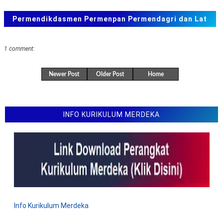
Fungsional Analis Kerja Sama
Permendikdasmen Permenpan Permendagri dan Lat
SEB Menteri tentang Kawasan Tanpa Rokok Di Sekolah
Soal ANBK, TKA US. SAS, SAT
Permendikdasmen Nomor 1 Tahun 2026 Tentang
Standar Proses
1 comment:
Permendikdasmen Nomor 26 Tahun 2025 Tentang
Standar Pengelolaan
Newer Post
Older Post
Home
Permendikdasmen Nomor 21 Tahun 2025 Tentang
Standar Tenaga Kependidikan
INFO KURIKULUM MERDEKA
Permendikdasmen Nomor 13 Tahun 2025 tentang
Kurikulum Merdeka dan Pembelajaran Mendalam
Permendikdasmen Nomor 12 Tahun 2025 tentang
Standar Isi
Latihan soal TKA Matematika SD
Latihan soal TKA Bahasa Indonesia SD
Permendikdasmen Nomor 7 Tahun 2025 Tentang
Info Kurikulum Merdeka
Penugasan Guru Sebagai Kepala Sekolah
Permendikdasmen Nomor 11 Tahun 2025 Tentang