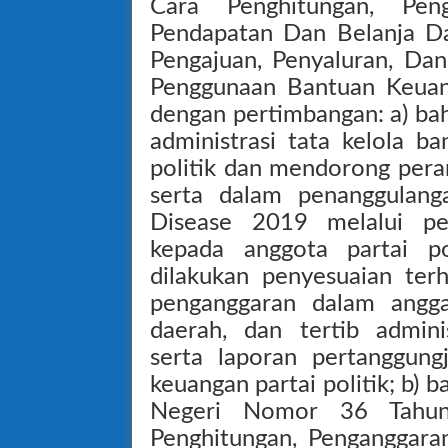
Cara Penghitungan, Pen
Pendapatan Dan Belanja Da
Pengajuan, Penyaluran, Da
Penggunaan Bantuan Keuanga
dengan pertimbangan: a) ba
administrasi tata kelola b
politik dan mendorong peran 
serta dalam penanggulang
Disease 2019 melalui pel
kepada anggota partai po
dilakukan penyesuaian ter
penganggaran dalam angga
daerah, dan tertib admini
serta laporan pertanggun
keuangan partai politik; b)
Negeri Nomor 36 Tahun
Penghitungan, Penganggar