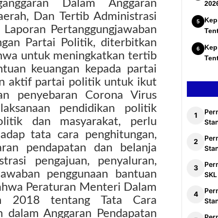
ganggaran Dalam Anggaran
202
erah, Dan Tertib Administrasi
Kep
n Laporan Pertanggungjawaban
Ten
n Partai Politik, diterbitkan
Kep
hwa untuk meningkatkan tertib
Ten
antuan keuangan kepada partai
aktif partai politik untuk ikut
an penyebaran Corona Virus
aksanaan pendidikan politik
Per
litik dan masyarakat, perlu
Stan
hadap tata cara penghitungan,
Per
ran pendapatan dan belanja
Sta
strasi pengajuan, penyaluran,
Per
gjawaban penggunaan bantuan
SKL
 bahwa Peraturan Menteri Dalam
Per
 2018 tentang Tata Cara
Sta
an dalam Anggaran Pendapatan
Per