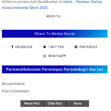
Artikel ini pertama kali dipublikasikan di
Juknis – Panduan Startup
Inovasi Indonesia Tahun 2020
.
#BERITA
Share To Media Social
FACEBOOK
TWITTER
PINTEREST
WHATSAPP
Permendikdasmen Permenpan Permendagri dan Lat
Soal ANBK, TKA US. SAS, SAT
No comments
Post a Comment
B
u
Newer Post
Older Post
Home
k
a