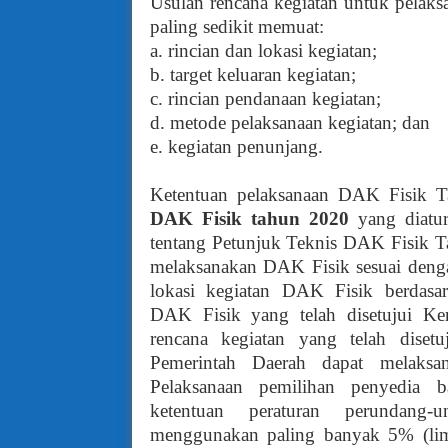
Usulan rencana kegiatan untuk pelak
paling sedikit memuat:
a. rincian dan lokasi kegiatan;
b. target keluaran kegiatan;
c. rincian pendanaan kegiatan;
d. metode pelaksanaan kegiatan; dan
e. kegiatan penunjang.
Ketentuan pelaksanaan DAK Fisik 
DAK Fisik
tahu
n
2020
yang diatu
tentang Petunjuk Teknis DAK Fisik Ta
melaksanakan DAK Fisik sesuai dengan
lokasi kegiatan DAK Fisik berdasar
DAK Fisik yang telah disetujui Ke
rencana kegiatan yang telah diset
Pemerintah Daerah dapat melaksan
Pelaksanaan pemilihan penyedia ba
ketentuan peraturan perundang-
menggunakan paling banyak 5% (lima