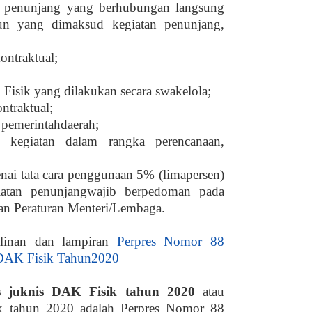
 penunjang yang berhubungan langsung
n yang dimaksud kegiatan penunjang,
ontraktual;
 Fisik yang dilakukan secara swakelola;
ntraktual;
i pemerintahdaerah;
i kegiatan dalam rangka perencanaan,
ai tata cara penggunaan 5% (limapersen)
iatan penunjangwajib berpedoman pada
gan Peraturan Menteri/Lembaga.
alinan dan lampiran
P
erpres
Nomor 88
 DAK Fisik Tahun2020
s juknis
DAK Fisik
tahu
n
2020
atau
ik
tahu
n
2020
adalah P
erpres
Nomor 88