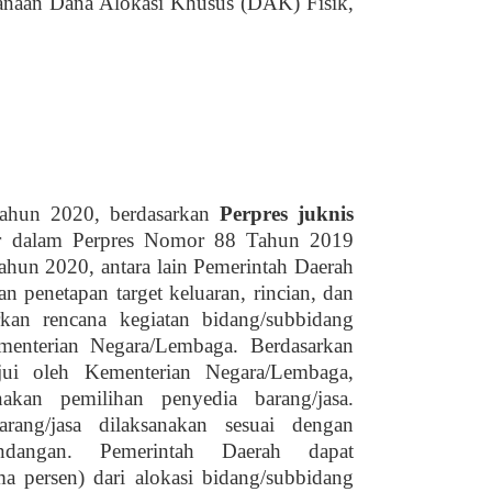
sanaan Dana Alokasi Khusus (DAK) Fisik,
Tahun 2020, berdasarkan
P
erpres juknis
r dalam P
erpres
Nomor 88 Tahun 2019
hun 2020, antara lain Pemerintah Daerah
 penetapan target keluaran, rincian, dan
kan rencana kegiatan bidang/subbidang
menterian Negara/Lembaga. Berdasarkan
ujui oleh Kementerian Negara/Lembaga,
akan pemilihan penyedia barang/jasa.
rang/jasa dilaksanakan sesuai dengan
undangan. Pemerintah Daerah dapat
 persen) dari alokasi bidang/subbidang