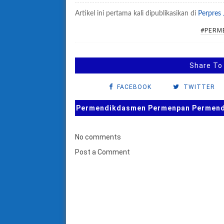
Artikel ini pertama kali dipublikasikan di
Perpres
#PERM
Share To
FACEBOOK
TWITTER
Permendikdasmen Permenpan Permendag
No comments
Post a Comment
B
u
k
a
F
o
r
m