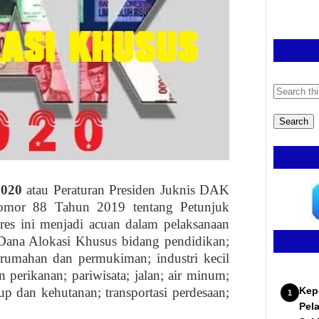
2020
atau Peraturan Presiden
J
uknis
DAK
or 88 Tahun 2019 tentang Petunjuk
es ini menjadi acuan dalam pelaksanaan
Dana Alokasi Khusus bidang pendidikan;
erumahan dan permukiman; industri kecil
 perikanan; pariwisata; jalan; air minum;
idup dan kehutanan; transportasi perdesaan;
Kep
Pel