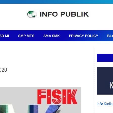
SD MI
SMP MTS
SMA SMK
PRIVACY POLICY
BL
2020
Info Kuri