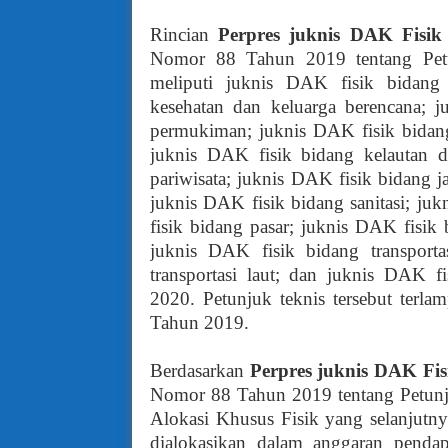
Rincian
P
erpres juknis
DAK Fisi
Nomor 88 Tahun 2019 tentang Pet
meliputi juknis DAK fisik bidang
kesehatan dan keluarga berencana; 
permukiman; juknis DAK fisik bidang 
juknis DAK fisik bidang kelautan d
pariwisata; juknis DAK fisik bidang j
juknis DAK fisik bidang sanitasi; juk
fisik bidang pasar; juknis DAK fisik
juknis DAK fisik bidang transporta
transportasi laut; dan juknis DAK f
2020. Petunjuk teknis tersebut terla
Tahun 2019.
Berdasarkan
P
erpres juknis
DAK Fis
Nomor 88 Tahun 2019 tentang Petun
Alokasi Khusus Fisik yang selanjutn
dialokasikan dalam anggaran pendap