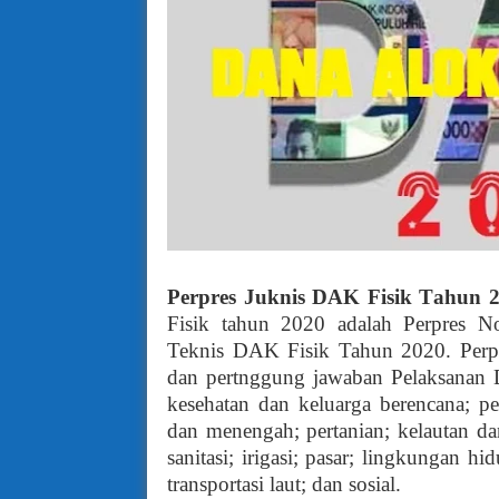
P
erpres
J
uknis
DAK Fisik T
ahu
n
Fisik
tahu
n
2020
adalah P
erpres
Nom
Teknis DAK Fisik Tahun 2020. Perpr
dan pertnggung jawaban Pelaksanan 
kesehatan dan keluarga berencana; p
dan menengah; pertanian; kelautan dan
sanitasi; irigasi; pasar; lingkungan h
transportasi laut; dan sosial.