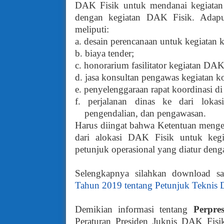
DAK Fisik untuk mendanai kegiatan
dengan kegiatan DAK Fisik. Adapu
meliputi:
a. desain perencanaan untuk kegiatan k
b. biaya tender;
c. honorarium fasilitator kegiatan DAK
d. jasa konsultan pengawas kegiatan ko
e. penyelenggaraan rapat koordinasi d
f. perjalanan dinas ke dari lokas
pengendalian, dan pengawasan.
Harus diingat bahwa Ketentuan mengen
dari alokasi DAK Fisik untuk keg
petunjuk operasional yang diatur den
Selengkapnya silahkan download s
Tahun 2019 tentang Petunjuk Teknis
Demikian informasi tentang
P
erpre
Peraturan Presiden
J
uknis
DAK Fis