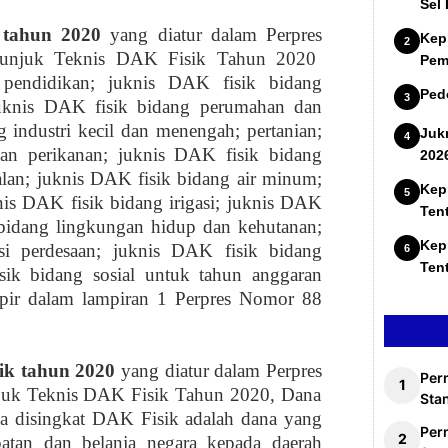
Sel
k
tahu
n
2020
yang diatur dalam P
erpres
Kep
unjuk Teknis DAK Fisik Tahun 2020
Pem
 pendidikan; juknis DAK fisik bidang
Ped
juknis DAK fisik bidang perumahan dan
industri kecil dan menengah; pertanian;
Juk
an perikanan; juknis DAK fisik bidang
202
alan; juknis DAK fisik bidang air minum;
Kep
nis DAK fisik bidang irigasi; juknis DAK
Ten
 bidang lingkungan hidup dan kehutanan;
Kep
si perdesaan; juknis DAK fisik bidang
Ten
isik bidang sosial untuk tahun anggaran
mpir dalam lampiran 1 P
erpres
Nomor 88
ik
tahu
n
2020
yang diatur dalam P
erpres
Per
juk Teknis DAK Fisik Tahun 2020, Dana
Stan
ya disingkat DAK Fisik adalah dana yang
Per
atan dan belanja negara kepada daerah