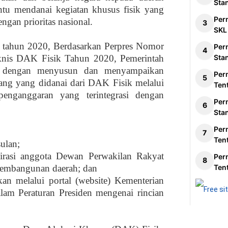
Sta
tu mendanai kegiatan khusus fisik yang
Per
ngan prioritas nasional.
SKL
 tahun 2020, Berdasarkan P
erpres
Nomor
Per
knis DAK Fisik Tahun 2020, Pemerintah
Sta
is dengan menyusun dan menyampaikan
Per
ang yang didanai dari DAK Fisik melalui
Ten
penganggaran yang terintegrasi dengan
Per
Sta
Per
Ten
sulan;
spirasi anggota Dewan Perwakilan Rakyat
Per
embangunan daerah; dan
Ten
an melalui portal (website) Kementerian
lam Peraturan Presiden mengenai rincian