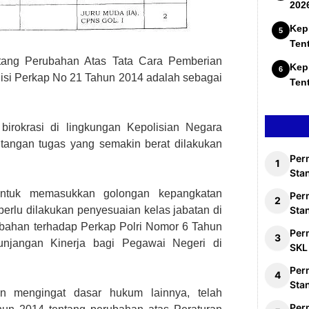
202
Kep
Ten
tang Perubahan Atas Tata Cara Pemberian
Kep
isi Perkap No 21 Tahun 2014 adalah sebagai
Ten
irokrasi di lingkungan Kepolisian Negara
tangan tugas yang semakin berat dilakukan
Per
Stan
untuk memasukkan golongan kepangkatan
Per
perlu dilakukan penyesuaian kelas jabatan di
Sta
ubahan terhadap Perkap Polri Nomor 6 Tahun
Per
njangan Kinerja bagi Pegawai Negeri di
SKL
Per
Sta
n mengingat dasar hukum lainnya, telah
Per