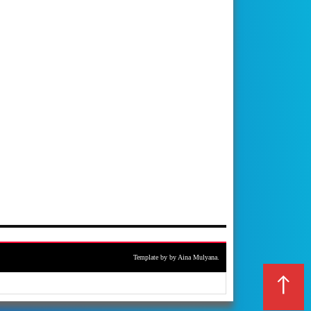
Template by by Aina Mulyana.
↑