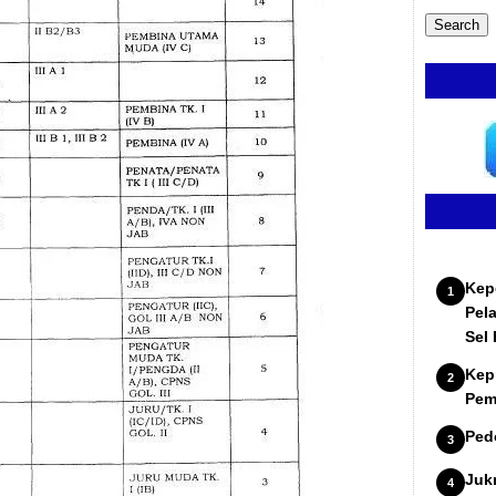
Kep
Pel
Sel
Kep
Pem
Ped
Juk