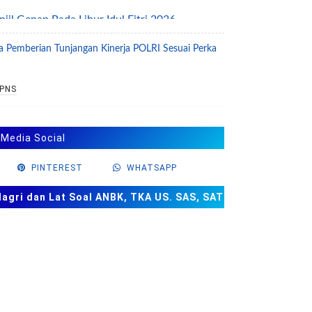
l Genap Pada Libur Idul Fitri 2026
ntang Pengelolaan Layanan Informasi Publik
a Pemberian Tunjangan Kinerja POLRI Sesuai Perka
026 tentang Jam Kerja ASN Selama Ramadhan
PNS
ntang Percepatan Penanggulangan
2026
 Media Social
nsi Jabatan Fungsional Analis Kerja Sama
PINTEREST
WHATSAPP
a Rokok Di Sekolah
26 Tentang Standar Proses
ri dan Lat Soal ANBK, TKA US. SAS, SAT
025 Tentang Standar Pengelolaan
025 Tentang Standar Tenaga Kependidikan
2025 tentang Kurikulum Merdeka dan
025 tentang Standar Isi