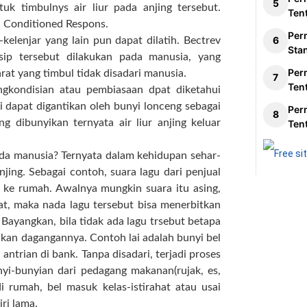
tuk timbulnys air liur pada anjing tersebut.
Ten
au Conditioned Respons.
Per
kelenjar yang lain pun dapat dilatih. Bectrev
Sta
sip tersebut dilakukan pada manusia, yang
Per
rat yang timbul tidak disadari manusia.
Ten
ngkondisian atau pembiasaan dpat diketahui
 dapat digantikan oleh bunyi lonceng sebagai
Per
ng dibunyikan ternyata air liur anjing keluar
Ten
pada manusia? Ternyata dalam kehidupan sehar-
njing. Sebagai contoh, suara lagu dari penjual
h ke rumah. Awalnya mungkin suara itu asing,
ewat, maka nada lagu tersebut bisa menerbitkan
. Bayangkan, bila tidak ada lagu trsebut betapa
jakan dagangannya. Contoh lai adalah bunyi bel
ntrian di bank. Tanpa disadari, terjadi proses
i-bunyian dari pedagang makanan(rujak, es,
i rumah, bel masuk kelas-istirahat atau usai
ri lama.