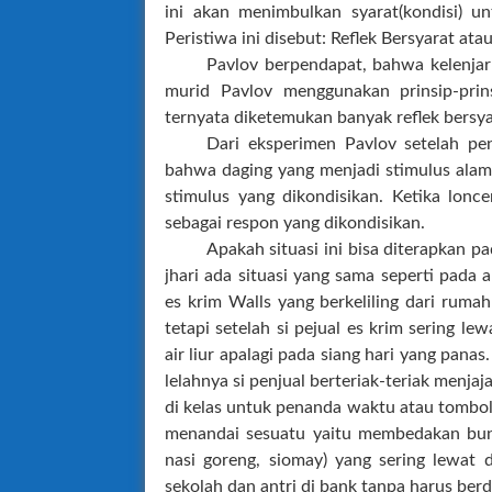
ini akan menimbulkan syarat(kondisi) un
Peristiwa ini disebut: Reflek Bersyarat at
Pavlov berpendapat, bahwa kelenjar-
murid Pavlov menggunakan prinsip-prin
ternyata diketemukan banyak reflek bersya
Dari eksperimen Pavlov setelah pe
bahwa daging yang menjadi stimulus alami
stimulus yang dikondisikan. Ketika lonce
sebagai respon yang dikondisikan.
Apakah situasi ini bisa diterapkan 
jhari ada situasi yang sama seperti pada a
es krim Walls yang berkeliling dari ruma
tetapi setelah si pejual es krim sering l
air liur apalagi pada siang hari yang panas
lelahnya si penjual berteriak-teriak menja
di kelas untuk penanda waktu atau tombol a
menandai sesuatu yaitu membedakan buny
nasi goreng, siomay) yang sering lewat d
sekolah dan antri di bank tanpa harus berdi