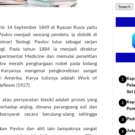
ahir 14 September 1849 di Ryazan Rusia yaitu
avlov menjadi seorang pendeta. Ia dididik di
inari Teologi. Pavlov lulus sebagai sarjan
ogi. Pada tahun 1884 ia menjadi direktur
Experimental Medicine dan memulai penelitian
avlov meraih penghargaan nobel pada bidang
Karyanya mengenai pengkondisian sangat
di Amerika. Karya tulisnya adalah Work of
Kep
Pel
eflexes
(1927).
Sel
n atau persyaratan klasik) adalah proses yang
Kep
erhadap anjing, dimana perangsang asli dan
Pem
ersyarat secara berulang-ulang sehingga
Ped
kan Pavlov dan ahli lain tampaknya sangat
Juk