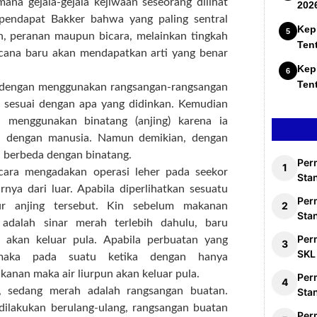
ana gejala-gejala kejiwaan seseorang dilihat
202
n pendapat Bakker bahwa yang paling sentral
Kep
n, peranan maupun bicara, melainkan tingkah
Ten
ncana baru akan mendapatkan arti yang benar
Kep
Ten
wa dengan menggunakan rangsangan-rangsangan
h sesuai dengan apa yang didinkan. Kemudian
n menggunakan binatang
(anjing) karena ia
n dengan manusia. Namun demikian, dengan
a berbeda dengan binatang.
Per
ara mengadakan operasi leher pada seekor
Stan
urnya dari luar. Apabila diperlihatkan sesuatu
Per
ur anjing tersebut. Kin sebelum makanan
Sta
n adalah sinar merah terlebih dahulu, baru
Per
n akan keluar pula. Apabila perbuatan yang
SKL
, maka pada suatu ketika dengan hanya
anan maka air liurpun akan keluar pula.
Per
, sedang merah adalah rangsangan buatan.
Sta
dilakukan berulang-ulang, rangsangan buatan
Per