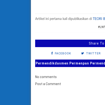
Artikel ini pertama kali dipublikasikan di
TEORI 
#LNF
Share To
FACEBOOK
TWITTER
Permendikdasmen Permenpan Permendag
No comments
Post a Comment
B
u
k
a