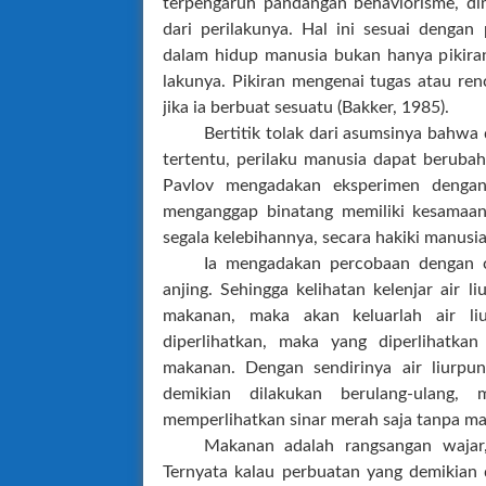
terpengaruh pandangan behaviorisme, dim
dari perilakunya. Hal ini sesuai denga
dalam hidup manusia bukan hanya pikira
lakunya. Pikiran mengenai tugas atau re
jika ia berbuat sesuatu (Bakker, 1985).
Bertitik tolak dari asumsinya bah
tertentu, perilaku manusia dapat beruba
Pavlov mengadakan eksperimen denga
menganggap binatang memiliki kesamaa
segala kelebihannya, secara hakiki manusi
Ia mengadakan percobaan dengan c
anjing. Sehingga kelihatan kelenjar air li
makanan, maka akan keluarlah air li
diperlihatkan, maka yang diperlihatka
makanan. Dengan sendirinya air liurpu
demikian dilakukan berulang-ulang
memperlihatkan sinar merah saja tanpa mak
Makanan adalah rangsangan wajar
Ternyata kalau perbuatan yang demikian 