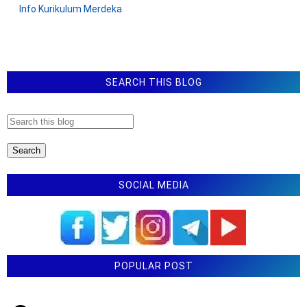
t
Info Kurikulum Merdeka
a
r
SEARCH THIS BLOG
SOCIAL MEDIA
POPULAR POST