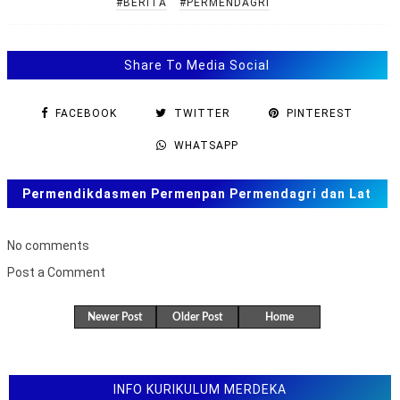
#BERITA
#PERMENDAGRI
Share To Media Social
FACEBOOK
TWITTER
PINTEREST
WHATSAPP
Permendikdasmen Permenpan Permendagri dan Lat
Soal ANBK, TKA US. SAS, SAT
No comments
Post a Comment
B
u
Newer Post
Older Post
Home
k
a
F
o
r
INFO KURIKULUM MERDEKA
m