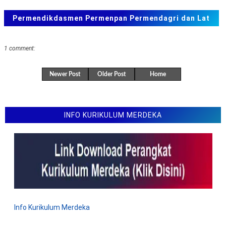
Permendikdasmen Permenpan Permendagri dan Lat
Soal ANBK, TKA US. SAS, SAT
1 comment:
Newer Post
Older Post
Home
INFO KURIKULUM MERDEKA
Info Kurikulum Merdeka