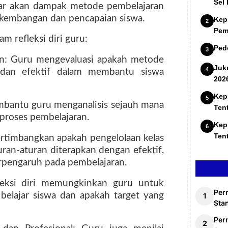
Sel
ar akan dampak metode pembelajaran
kembangan dan pencapaian siswa.
Kep
Pem
m refleksi diri guru:
Ped
an: Guru mengevaluasi apakah metode
Juk
 dan efektif dalam membantu siswa
202
Kep
embantu guru menganalisis sejauh mana
Ten
m proses pembelajaran.
Kep
Ten
rtimbangkan apakah pengelolaan kelas
uran-aturan diterapkan dengan efektif,
rpengaruh pada pembelajaran.
fleksi diri memungkinkan guru untuk
Per
belajar siswa dan apakah target yang
Stan
Per