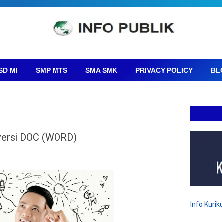
SD MI
SMP MTS
SMA SMK
PRIVACY POLICY
BL
 versi DOC (WORD)
Info Kuri