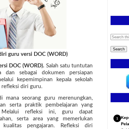
diri guru versi DOC (WORD)
 versi DOC (WORD).
Salah satu tuntutan
ka dan sebagai dokumen persiapan
melalui kepemimpinan kepala sekolah
efleksi diri guru.
s di mana seorang guru merenungkan,
kan serta praktik pembelajaran yang
Melalui refleksi ini, guru dapat
Kep
emahan, serta area yang memerlukan
Pel
ualitas pengajaran. Refleksi diri