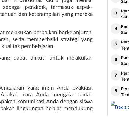
dan Profesional: Guru juga menilai
Sta
 sebagai pendidik, termasuk aspek-
Per
etahuan dan keterampilan yang mereka
SKL
Per
apat melakukan perbaikan berkelanjutan,
Sta
an, serta memperbaiki strategi yang
Per
kualitas pembelajaran.
Ten
Per
ang dapat diikuti untuk melakukan
Sta
Per
Ten
engajaran yang ingin Anda evaluasi.
Per
: Apakah cara Anda mengajar sudah
Ten
: Apakah komunikasi Anda dengan siswa
Apakah lingkungan belajar mendukung