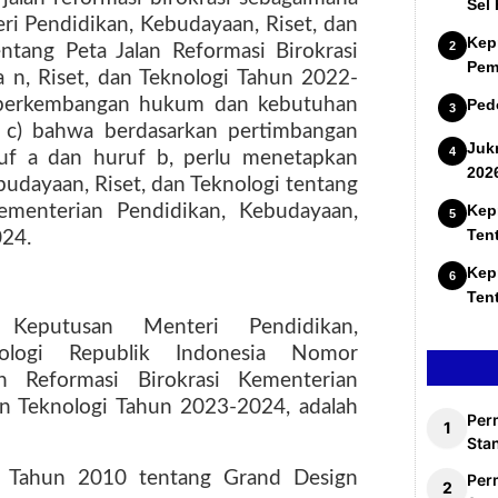
Sel
i Pendidikan, Kebudayaan, Riset, dan
Kep
ang Peta Jalan Reformasi Birokrasi
Pem
 n, Riset, dan Teknologi Tahun 2022-
 perkembangan hukum dan kebutuhan
Ped
i; c) bahwa berdasarkan pertimbangan
Juk
uf a dan huruf b, perlu menetapkan
202
udayaan, Riset, dan Teknologi tentang
Kementerian Pendidikan, Kebudayaan,
Kep
Ten
024.
Kep
Ten
 Keputusan Menteri Pendidikan,
ologi Republik Indonesia Nomor
 Reformasi Birokrasi Kementerian
an Teknologi Tahun 2023-2024, adalah
Per
Stan
1 Tahun 2010 tentang Grand Design
Per