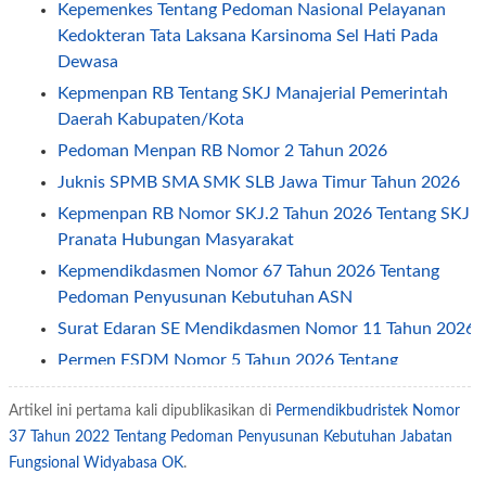
Kepemenkes Tentang Pedoman Nasional Pelayanan
Kedokteran Tata Laksana Karsinoma Sel Hati Pada
Dewasa
Kepmenpan RB Tentang SKJ Manajerial Pemerintah
Daerah Kabupaten/Kota
Pedoman Menpan RB Nomor 2 Tahun 2026
Juknis SPMB SMA SMK SLB Jawa Timur Tahun 2026
Kepmenpan RB Nomor SKJ.2 Tahun 2026 Tentang SKJ
Pranata Hubungan Masyarakat
Kepmendikdasmen Nomor 67 Tahun 2026 Tentang
Pedoman Penyusunan Kebutuhan ASN
Surat Edaran SE Mendikdasmen Nomor 11 Tahun 2026
Permen ESDM Nomor 5 Tahun 2026 Tentang
Pemberian Tunjangan Kinerja Pegawai
Artikel ini pertama kali dipublikasikan di
Permendikbudristek Nomor
Jadwal Penerapan One Way dan Ganjil Genap Pada
37 Tahun 2022 Tentang Pedoman Penyusunan Kebutuhan Jabatan
Libur Idul Fitri 2026
Fungsional Widyabasa OK
.
Permendagri Nomor 2 Tahun 2026 Tentang