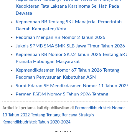
Kedokteran Tata Laksana Karsinoma Sel Hati Pada
Dewasa
Kepmenpan RB Tentang SKJ Manajerial Pemerintah
Daerah Kabupaten/Kota
Pedoman Menpan RB Nomor 2 Tahun 2026
Juknis SPMB SMA SMK SLB Jawa Timur Tahun 2026
Kepmenpan RB Nomor SKJ.2 Tahun 2026 Tentang SKJ
Pranata Hubungan Masyarakat
Kepmendikdasmen Nomor 67 Tahun 2026 Tentang
Pedoman Penyusunan Kebutuhan ASN
Surat Edaran SE Mendikdasmen Nomor 11 Tahun 2026
Permen ESDM Nomor 5 Tahun 2026 Tentang
Pemberian Tunjangan Kinerja Pegawai
Artikel ini pertama kali dipublikasikan di
Permendikbudristek Nomor
Jadwal Penerapan One Way dan Ganjil Genap Pada
13 Tahun 2022 Tentang Tentang Rencana Strategis
Libur Idul Fitri 2026
Kemendikbudristek Tahun 2020-2024
.
Permendagri Nomor 2 Tahun 2026 Tentang