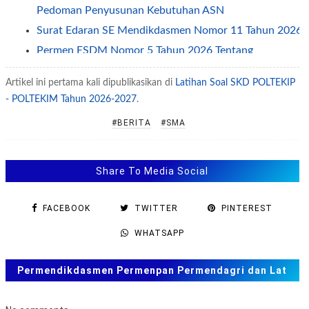
Pedoman Penyusunan Kebutuhan ASN
Surat Edaran SE Mendikdasmen Nomor 11 Tahun 2026
Permen ESDM Nomor 5 Tahun 2026 Tentang
Pemberian Tunjangan Kinerja Pegawai
Artikel ini pertama kali dipublikasikan di
Latihan Soal SKD POLTEKIP
Jadwal Penerapan One Way dan Ganjil Genap Pada
- POLTEKIM Tahun 2026-2027
.
Libur Idul Fitri 2026
Permendagri Nomor 2 Tahun 2026 Tentang
#BERITA
#SMA
Pengelolaan Layanan Informasi Publik
SE Sesjen Kemendikdasmen No 2/2026 tentang Jam
Share To Media Social
Kerja ASN Selama Ramadhan 2026
SE Menpan Nomor 1 Tahun 2026 Tentang Percepatan
FACEBOOK
TWITTER
PINTEREST
Penanggulangan Tuberkulosis
Permendikdasmen Nomor 8 Tahun 2026
WHATSAPP
Kepmenpan tentang Standar Kompetensi Jabatan
Fungsional Analis Kerja Sama
Permendikdasmen Permenpan Permendagri dan Lat
SEB Menteri tentang Kawasan Tanpa Rokok Di Sekolah
Soal ANBK, TKA US. SAS, SAT