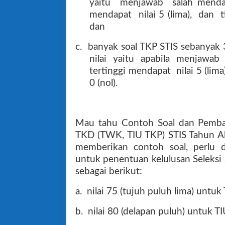
yaitu
menjawab
salah mend
mendapat
nilai 5 (lima),
dan
t
dan
c.
banyak soal TKP STIS sebanyak 3
nilai
yaitu
apabila
menjawab
tertinggi mendapat
nilai 5 (li
0 (nol).
Mau tahu Contoh Soal dan Pembah
TKD (TWK, TIU TKP) STIS Tahun 
memberikan contoh soal, perlu 
untuk penentuan kelulusan Seleksi
sebagai berikut:
a.
nilai 75 (tujuh puluh lima) untu
b.
nilai 80 (delapan puluh) untuk T