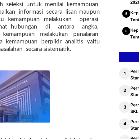
202
ah
seleksi
untuk
menilai
kemampuan
aikan
informasi
secara
lisan maupun
Kep
itu kemampuan melakukan
operasi
Ten
ihat hubungan
di
antara
angka,
Kep
kemampuan
melakukan
penalaran
Ten
a
kemampuan
berpikir
analitis
yaitu
asalahan
secara sistematik.
Per
Stan
Per
Sta
Per
SKL
Per
Sta
Per