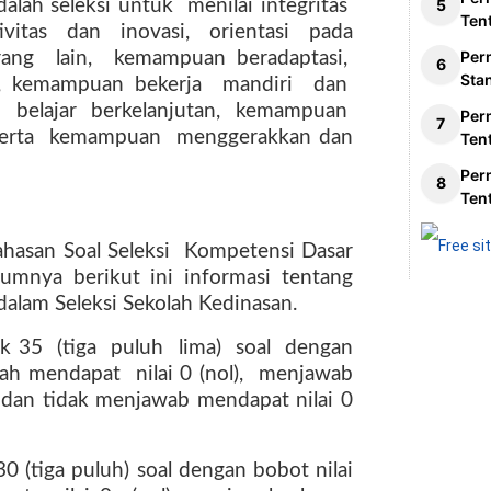
dalah seleksi untuk
menilai integritas
Ten
ivitas
dan
inovasi,
orientasi
pada
Per
rang
lain,
kemampuan beradaptasi,
Sta
i, kemampuan bekerja
mandiri
dan
n
belajar
berkelanjutan,
kemampuan
Per
erta
kemampuan
menggerakkan dan
Ten
Per
Ten
asan Soal Seleksi
Kompetensi Dasar
mnya berikut ini informasi tentang
 dalam Seleksi Sekolah Kedinasan.
ak 35
(tiga
puluh
lima)
soal
dengan
alah mendapat
nilai 0 (nol),
menjawab
dan tidak menjawab mendapat nilai 0
0 (tiga puluh) soal dengan bobot nilai