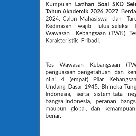
Kumpulan
Latihan Soal SKD Sel
Tahun Akademik 2026 2027
. Berd
2024, Calon Mahasiswa
dan
Tar
Kedinasan
wajib
lulus seleksi
Wawasan
Kebangsaan (TWK), Te
Karakteristik
Pribadi.
Tes
Wawasan
Kebangsaan
(TW
penguasaan pengetahuan
dan
ke
nilai
4
(empat)
Pilar
Kebangsa
Undang Dasar 1945, Bhineka Tungg
Indonesia,
serta
sistem tata
ne
bangsa Indonesia,
peranan
bangs
maupun
global,
dan
kemampuan
benar.