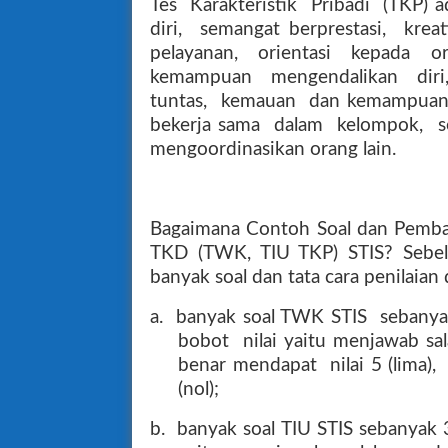
Tes
Karakteristik
Pribadi
(TKP) a
diri,
semangat berprestasi,
kreat
pelayanan,
orientasi
kepada
o
kemampuan
mengendalikan
dir
tuntas,
kemauan
dan kemampua
bekerja sama
dalam
kelompok,
s
mengoordinasikan orang lain.
Bagaimana Contoh Soal dan Pembah
TKD (TWK, TIU TKP) STIS? Sebelu
banyak soal dan tata cara penilaian
a.
banyak soal TWK STIS
sebany
bobot
nilai yaitu menjawab s
benar mendapat
nilai 5 (lima),
(nol);
b.
banyak soal TIU STIS sebanyak 3