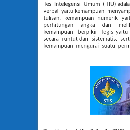
Tes
Intelegensi
Umum
( TIU) adal
verbal
yaitu kemampuan
menyamp
tulisan, kemampuan numerik ya
perhitungan
angka
dan
mel
kemampuan
berpikir
logis yaitu
secara
runtut dan
sistematis,
sert
kemampuan
mengurai
suatu
perm