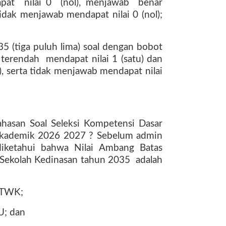
apat
nilai 0
(nol), menjawab
benar
idak menjawab mendapat nilai 0 (nol);
5 (tiga puluh lima) soal dengan bobot
terendah
mendapat nilai 1 (satu) dan
ma), serta tidak menjawab mendapat nilai
asan Soal Seleksi Kompetensi Dasar
Akademik 2026 2027 ? Sebelum admin
diketahui bahwa Nilai Ambang Batas
 Sekolah Kedinasan tahun 2035
adalah
k TWK;
IU; dan