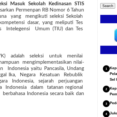
eksi Masuk Sekolah Kedinasan STIS
asarkan Permenpan RB Nomor 6 Tahun
una
yang
mengikuti seleksi Sekolah
kompetensi dasar, yang meliputi Tes
s
Intelegensi
Umum (TIU) dan Tes
K)
adalah
seleksi
untuk
menilai
mampuan
mengimplementasikan nilai-
Kep
an
Indonesia yaitu Pancasila, Undang
Pel
al Ika,
Negara
Kesatuan
Rebublik
Sel
gara
Indonesia,
sejarah
perjuangan
a
Indonesia
dalam
tatanan regional
Kep
berbahasa Indonesia secara baik dan
Pem
Ped
Juk