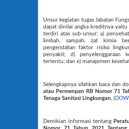
Unsur kegiatan tugas Jabatan Fungs
dapat dinilai angka kreditnya yait
terdiri atas sub-unsur: a) penyeh
limbah, sampah, zat kimia berb
pengendalian faktor risiko ling
penyakit; d) penyelenggaraan 
tertentu; dan e) manajemen keseha
Selengkapnya silahkan baca dan d
atau Permenpan RB Nomor 71 Tah
Tenaga Sanitasi Lingkungan
, (
DOWN
Demikian informasi tentang
Perat
Nomor 71 Tahun 2021 Tentang J