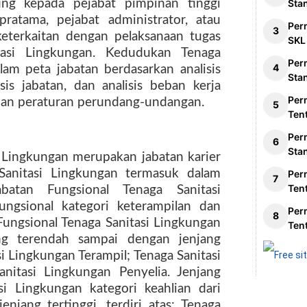
ung kepada pejabat pimpinan tinggi
Sta
ratama, pejabat administrator, atau
Per
eterkaitan dengan pelaksanaan tugas
SKL
tasi Lingkungan. Kedudukan Tenaga
Per
lam peta jabatan berdasarkan analisis
Sta
sis jabatan, dan analisis beban kerja
Per
uan peraturan perundang-undangan.
Ten
Per
Sta
i Lingkungan merupakan jabatan karier
Sanitasi Lingkungan termasuk dalam
Per
Ten
Jabatan Fungsional Tenaga Sanitasi
ngsional kategori keterampilan dan
Per
 Fungsional Tenaga Sanitasi Lingkungan
Ten
ang terendah sampai dengan jenjang
asi Lingkungan Terampil; Tenaga Sanitasi
nitasi Lingkungan Penyelia. Jenjang
si Lingkungan kategori keahlian dari
njang tertinggi, terdiri atas: Tenaga