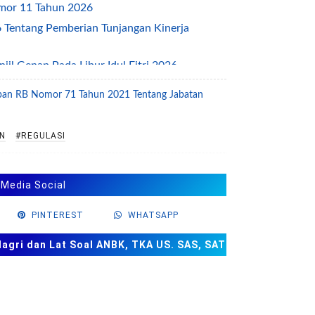
mor 11 Tahun 2026
Tentang Pemberian Tunjangan Kinerja
l Genap Pada Libur Idul Fitri 2026
ntang Pengelolaan Layanan Informasi Publik
an RB Nomor 71 Tahun 2021 Tentang Jabatan
026 tentang Jam Kerja ASN Selama Ramadhan
N
#REGULASI
ntang Percepatan Penanggulangan
2026
 Media Social
nsi Jabatan Fungsional Analis Kerja Sama
PINTEREST
WHATSAPP
a Rokok Di Sekolah
26 Tentang Standar Proses
ri dan Lat Soal ANBK, TKA US. SAS, SAT
025 Tentang Standar Pengelolaan
025 Tentang Standar Tenaga Kependidikan
2025 tentang Kurikulum Merdeka dan