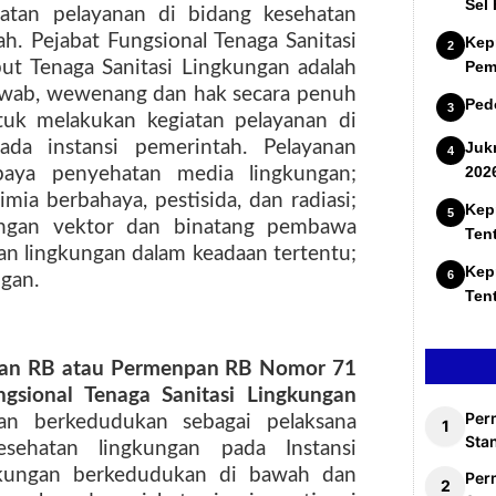
Sel
tan pelayanan di bidang kesehatan
h. Pejabat Fungsional Tenaga Sanitasi
Kep
ut Tenaga Sanitasi Lingkungan adalah
Pem
jawab, wewenang dan hak secara penuh
Ped
uk melakukan kegiatan pelayanan di
da instansi pemerintah. Pelayanan
Juk
202
paya penyehatan media lingkungan;
ia berbahaya, pestisida, dan radiasi;
Kep
kungan vektor dan binatang pembawa
Ten
an lingkungan dalam keadaan tertentu;
Kep
gan.
Ten
an RB atau Permenpan RB Nomor 71
gsional Tenaga Sanitasi Lingkungan
Per
an berkedudukan sebagai pelaksana
Stan
esehatan lingkungan pada Instansi
ngkungan berkedudukan di bawah dan
Per