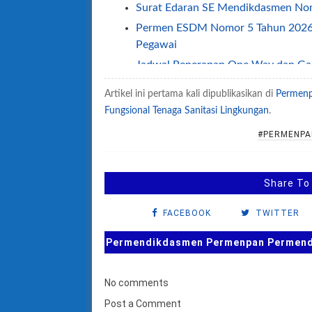
Surat Edaran SE Mendikdasmen No
Permen ESDM Nomor 5 Tahun 2026 
Pegawai
Jadwal Penerapan One Way dan Ganji
Permendagri Nomor 2 Tahun 2026 Te
Artikel ini pertama kali dipublikasikan di
Permenp
SE Sesjen Kemendikdasmen No 2/2
Fungsional Tenaga Sanitasi Lingkungan
.
2026
#PERMENPA
SE Menpan Nomor 1 Tahun 2026 Te
Tuberkulosis
Permendikdasmen Nomor 8 Tahun 
Share To
Kepmenpan tentang Standar Kompete
FACEBOOK
TWITTER
SEB Menteri tentang Kawasan Tanp
Permendikdasmen Nomor 1 Tahun 20
Permendikdasmen Permenpan Permendag
Permendikdasmen Nomor 26 Tahun 2
Permendikdasmen Nomor 21 Tahun 2
No comments
Permendikdasmen Nomor 13 Tahun 
Post a Comment