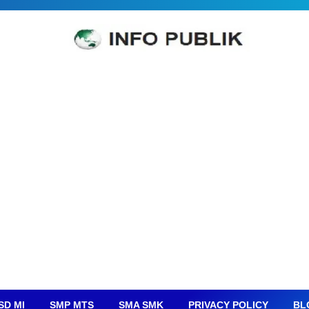
SD MI
SMP MTS
SMA SMK
PRIVACY POLICY
BL