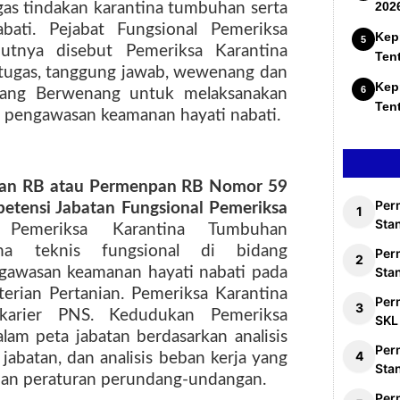
202
s tindakan karantina tumbuhan serta
ati. Pejabat Fungsional Pemeriksa
Kep
utnya disebut Pemeriksa Karantina
Ten
tugas, tanggung jawab, wewenang dan
Kep
yang Berwenang untuk melaksanakan
Ten
 pengawasan keamanan hayati nabati.
an RB atau Permenpan RB Nomor 59
Per
etensi Jabatan Fungsional Pemeriksa
Stan
emeriksa Karantina Tumbuhan
ana teknis fungsional di bidang
Per
gawasan keamanan hayati nabati pada
Sta
erian Pertanian. Pemeriksa Karantina
Per
karier PNS. Kedudukan Pemeriksa
SKL
am peta jabatan berdasarkan analisis
Per
s jabatan, dan analisis beban kerja yang
Sta
uan peraturan perundang-undangan.
Per