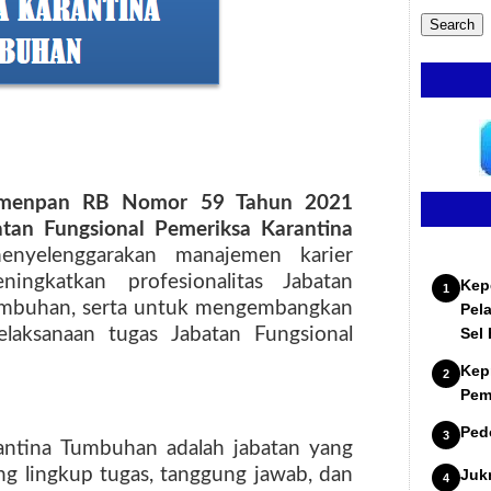
rmenpan RB Nomor 59 Tahun 2021
tan Fungsional Pemeriksa Karantina
enyelenggarakan manajemen karier
ingkatkan profesionalitas Jabatan
Kep
Tumbuhan, serta untuk mengembangkan
Pel
laksanaan tugas Jabatan Fungsional
Sel
Kep
Pem
Ped
antina Tumbuhan adalah jabatan yang
 lingkup tugas, tanggung jawab, dan
Juk