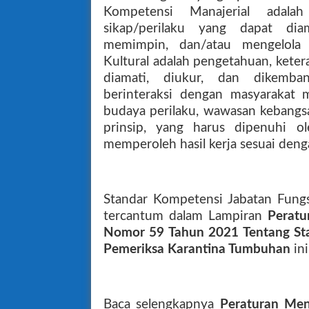
Kompetensi Manajerial adalah
sikap/perilaku yang dapat dia
memimpin, dan/atau mengelola u
Kultural adalah pengetahuan, keter
diamati, diukur, dan dikemba
berinteraksi dengan masyarakat
budaya perilaku, wawasan kebangsaan
prinsip, yang harus dipenuhi o
memperoleh hasil kerja sesuai denga
Standar Kompetensi Jabatan Fung
tercantum dalam Lampiran
Perat
Nomor 59 Tahun 2021 Tentang Sta
Pemeriksa Karantina Tumbuhan
ini
Baca selengkapnya
Peraturan Me