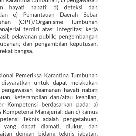
kan karantina tumbuhan; c) pengawasan
an hayati nabati; d) deteksi dan
 dan e) Pemantauan Daerah Sebar
uhan (OPT)/Organisme Tumbuhan
erial terdiri atas: integritas; kerja
hasil; pelayanan publik; pengembangan
erubahan; dan pengambilan keputusan.
rekat bangsa.
sional Pemeriksa Karantina Tumbuhan
disyaratkan untuk dapat melakukan
 pengawasan keamanan hayati nabati
an, keterampilan dan/atau keahlian,
dar Kompetensi berdasarkan pada: a)
 Kompetensi Manajerial; dan c) kamus
petensi Teknis adalah pengetahuan,
ku yang dapat diamati, diukur, dan
aitan dengan bidang teknis jabatan.