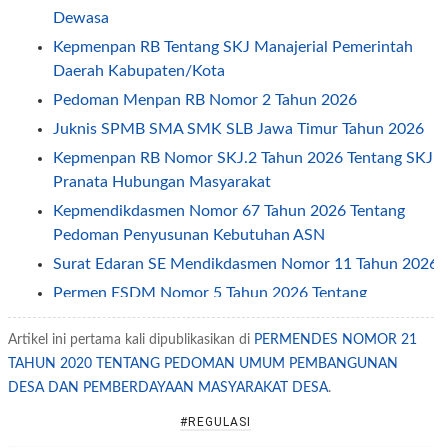
Dewasa
Kepmenpan RB Tentang SKJ Manajerial Pemerintah
Daerah Kabupaten/Kota
Pedoman Menpan RB Nomor 2 Tahun 2026
Juknis SPMB SMA SMK SLB Jawa Timur Tahun 2026
Kepmenpan RB Nomor SKJ.2 Tahun 2026 Tentang SKJ
Pranata Hubungan Masyarakat
Kepmendikdasmen Nomor 67 Tahun 2026 Tentang
Pedoman Penyusunan Kebutuhan ASN
Surat Edaran SE Mendikdasmen Nomor 11 Tahun 2026
Permen ESDM Nomor 5 Tahun 2026 Tentang
Pemberian Tunjangan Kinerja Pegawai
Artikel ini pertama kali dipublikasikan di
PERMENDES NOMOR 21
Jadwal Penerapan One Way dan Ganjil Genap Pada
TAHUN 2020 TENTANG PEDOMAN UMUM PEMBANGUNAN
Libur Idul Fitri 2026
DESA DAN PEMBERDAYAAN MASYARAKAT DESA
.
Permendagri Nomor 2 Tahun 2026 Tentang
Pengelolaan Layanan Informasi Publik
#REGULASI