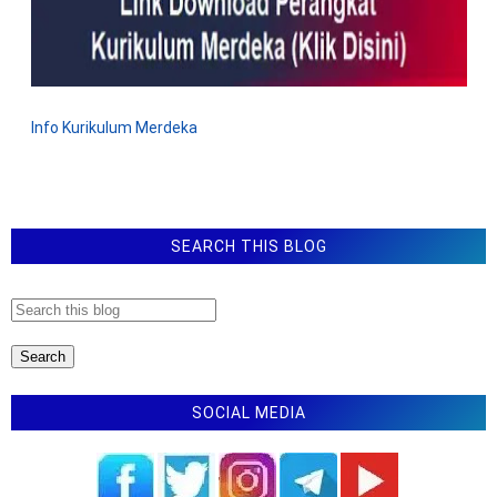
Standar Isi
Latihan soal TKA Matematika SD
Latihan soal TKA Bahasa Indonesia SD
Permendikdasmen Nomor 7 Tahun 2025 Tentang
Info Kurikulum Merdeka
Penugasan Guru Sebagai Kepala Sekolah
Permendikdasmen Nomor 11 Tahun 2025 Tentang
Pemenuhan Beban Kerja Guru
Latihan Soal TKA Bahasa Indonesia SMP
SEARCH THIS BLOG
SOCIAL MEDIA