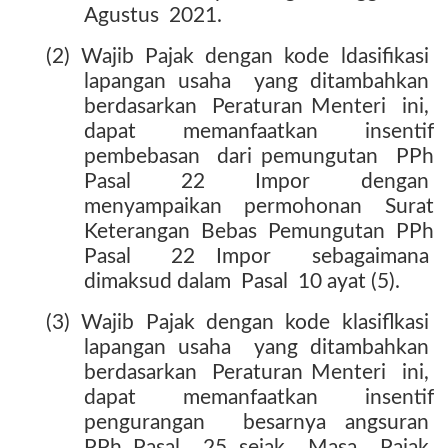
Agustus
2021.
(2)
Wajib
Pajak
dengan
kode
ldasifikasi
lapangan usaha
yang ditambahkan
berdasarkan
Peraturan Menteri
ini,
dapat
memanfaatkan
insentif
pembebasan
dari pemungutan
PPh
Pasal 22 Impor dengan
menyampaikan
permohonan
Surat
Keterangan
Bebas
Pemungutan
PPh
Pasal
22 Impor
sebagaimana
dimaksud dalam
Pasal
10 ayat (5).
(3)
Wajib
Pajak
dengan
kode
klasiflkasi
lapangan usaha
yang ditambahkan
berdasarkan
Peraturan Menteri
ini,
dapat
memanfaatkan
insentif
pengurangan
besarnya angsuran
PPh Pasal
25 sejak
Masa
Pajak