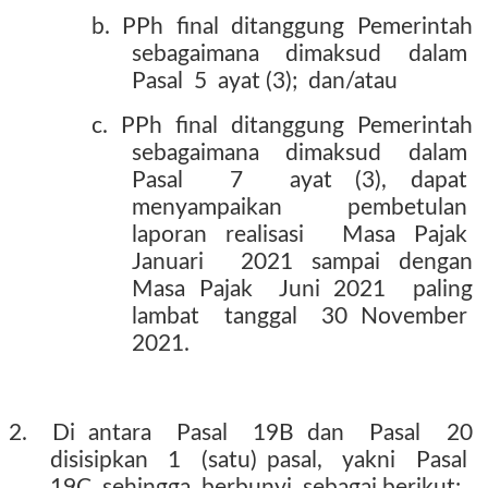
b.
PPh
final
ditanggung
Pemerintah
sebagaimana
dimaksud
dalam
Pasal
5
ayat (3);
dan/atau
c.
PPh
final
ditanggung
Pemerintah
sebagaimana
dimaksud
dalam
Pasal
7
ayat (3), dapat
menyampaikan
pembetulan
laporan realisasi
Masa Pajak
Januari
2021 sampai dengan
Masa Pajak
Juni 2021
paling
lambat
tanggal
30 November
2021.
2.
Di antara
Pasal
19B dan
Pasal
20
disisipkan
1
(satu) pasal,
yakni
Pasal
19C
sehingga
berbunyi
sebagai berikut: