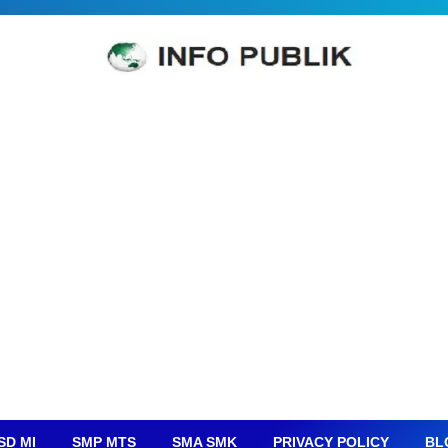
SD MI
SMP MTS
SMA SMK
PRIVACY POLICY
BL