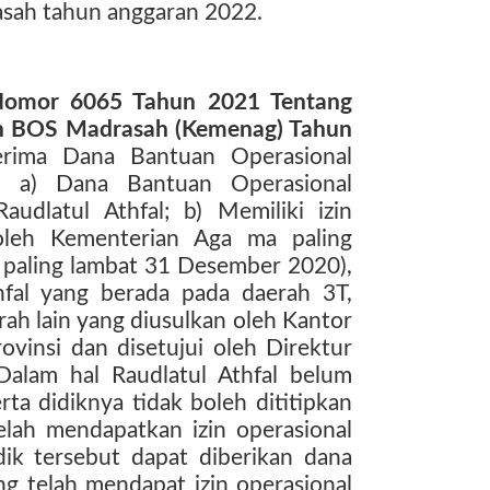
asah tahun anggaran 2022.
 Nomor 6065 Tahun 2021 Tentang
an BOS Madrasah (Kemenag) Tahun
nerima Dana Bantuan Operasional
: a) Dana Bantuan Operasional
audlatul Athfal; b) Memiliki izin
 oleh Kementerian Aga ma paling
n paling lambat 31 Desember 2020),
thfal yang berada pada daerah 3T,
ah lain yang diusulkan oleh Kantor
vinsi dan disetujui oleh Direktur
 Dalam hal Raudlatul Athfal belum
rta didiknya tidak boleh dititipkan
elah mendapatkan izin operasional
dik tersebut dapat diberikan dana
ng telah mendapat izin operasional