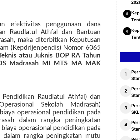
202
Kep
Ten
an efektivitas penggunaan dana
Kep
an Raudlatul Athfal dan Bantuan
Ten
asah, maka diterbitkan Keputusan
slam (Kepdrijenpendis) Nomor 6065
Teknis atau Juknis BOP RA Tahun
 BOS Madrasah MI MTS MA MAK
Per
Stan
Per
Sta
Pendidikan Raudlatul Athfal) dan
perasional Sekolah Madrasah)
Per
biaya operasional pendidikan pada
SKL
rasah dalam rangka peningkatan
Per
u biaya operasional pendidikan pada
Sta
h dalam rangka peningkatan mutu
Per