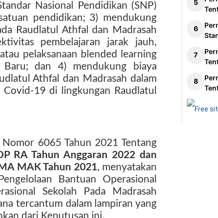
tandar Nasional Pendidikan (SNP)
Ten
satuan pendidikan; 3) mendukung
Per
ada Raudlatul Athfal dan Madrasah
Sta
tivitas pembelajaran jarak jauh,
Per
atau pelaksanaan blended learning
Ten
n Baru; dan 4) mendukung biaya
udlatul Athfal dan Madrasah dalam
Per
Ten
Covid-19 di lingkungan Raudlatul
s Nomor 6065 Tahun 2021 Tentang
 BOP RA Tahun Anggaran 2022 dan
 MA MAK Tahun 2021
, menyatakan
Pengelolaan Bantuan Operasional
rasional Sekolah Pada Madrasah
na tercantum dalam lampiran yang
hkan dari Keputusan ini.