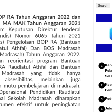
 BOP RA Tahun Anggaran 2022 dan
S MA MAK Tahun Anggaran 2021
am Keputusan Direktur Jenderal
npendis) Nomor 6065 Tahun 2021
nis) Pengelolaan BOP RA (Bantuan
latul Athfal) Dan BOS Madrasah
 Madrasah) Tahun Anggaran 2022.
n reorientasi program Bantuan
Kep
RA Raudlatul Athfal dan Bantuan
Pel
 Madrasah yang tidak hanya
Sel
ksesibilitas, melainkan juga
Kep
 mutu pembelajaran di madrasah.
Pem
perasional Pendidikan Raudlatul
nal Sekolah Madrasah diharapkan
Ped
trumen efektif untuk peningkatan
Juk