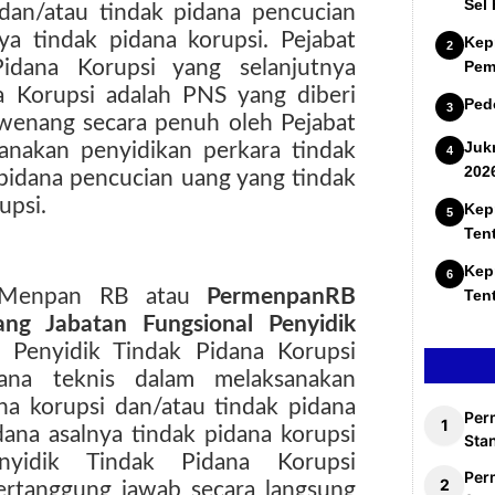
Sel
 dan/atau tindak pidana pencucian
ya tindak pidana korupsi. Pejabat
Kep
Pidana Korupsi yang selanjutnya
Pem
a Korupsi adalah PNS yang diberi
Ped
wenang secara penuh oleh Pejabat
Juk
nakan penyidikan perkara tindak
202
 pidana pencucian uang yang tindak
upsi.
Kep
Ten
Kep
n Menpan RB atau
PermenpanRB
Ten
g Jabatan Fungsional Penyidik
Penyidik Tindak Pidana Korupsi
sana teknis dalam melaksanakan
na korupsi dan/atau tindak pidana
Per
ana asalnya tindak pidana korupsi
Stan
nyidik Tindak Pidana Korupsi
Per
rtanggung jawab secara langsung