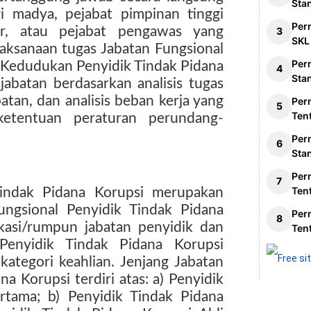
Sta
i madya, pejabat pimpinan tinggi
Per
tor, atau pejabat pengawas yang
SKL
laksanaan tugas Jabatan Fungsional
Per
. Kedudukan Penyidik Tindak Pidana
Sta
jabatan berdasarkan analisis tugas
abatan, dan analisis beban kerja yang
Per
Ten
ketentuan peraturan perundang-
Per
Sta
Per
Ten
Tindak Pidana Korupsi merupakan
ungsional Penyidik Tindak Pidana
Per
ikasi/rumpun jabatan penyidik dan
Ten
 Penyidik Tindak Pidana Korupsi
ategori keahlian. Jenjang Jabatan
a Korupsi terdiri atas: a) Penyidik
rtama; b) Penyidik Tindak Pidana