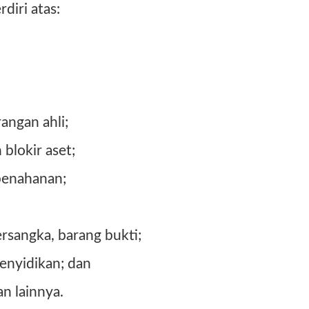
diri atas:
angan ahli;
blokir aset;
penahanan;
ersangka, barang bukti;
enyidikan; dan
an lainnya.