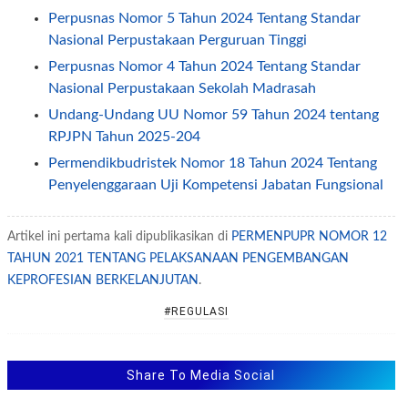
Perpusnas Nomor 5 Tahun 2024 Tentang Standar
Nasional Perpustakaan Perguruan Tinggi
Perpusnas Nomor 4 Tahun 2024 Tentang Standar
Nasional Perpustakaan Sekolah Madrasah
Undang-Undang UU Nomor 59 Tahun 2024 tentang
RPJPN Tahun 2025-204
Permendikbudristek Nomor 18 Tahun 2024 Tentang
Penyelenggaraan Uji Kompetensi Jabatan Fungsional
Widyabasa
Perpres Nomor 36 Tahun 2024 Tentang Tunjangan
Artikel ini pertama kali dipublikasikan di
PERMENPUPR NOMOR 12
Jabatan Fungsional Pengembang Penilaian Pendidikan
TAHUN 2021 TENTANG PELAKSANAAN PENGEMBANGAN
KEPROFESIAN BERKELANJUTAN
Keppres Nomor 7 Tahun 2024 Tentang Cuti Bersama
.
Pegawai ASN Tahun 2024
#REGULASI
Kepmenpan Nomor 13 Tahun 2024 Tentang Hasil
Evaluasi Sistem Pemerintahan Berbasis Elektronik
Pada Instansi Pusat Dan Pemerintah Daerah Tahun
Share To Media Social
2023