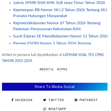
Juknis SPMB SMA SMK SLB Jawa Timur Tahun 2026
Kepmenpan RB Nomor SKJ.2 Tahun 2026 Tentang SKJ
Pranata Hubungan Masyarakat
Kepmendikdasmen Nomor 67 Tahun 2026 Tentang
Pedoman Penyusunan Kebutuhan ASN
Surat Edaran SE Mendikdasmen Nomor 11 Tahun 2026
Permen ESDM Nomor 5 Tahun 2026 Tentang
Pemberian Tunjangan Kinerja Pegawai
Artikel ini pertama kali dipublikasikan di
LATIHAN SOAL TES CPNS
Jadwal Penerapan One Way dan Ganjil Genap Pada
TAHUN 2023-2024
.
Libur Idul Fitri 2026
Permendagri Nomor 2 Tahun 2026 Tentang
#BERITA
#CPNS
Pengelolaan Layanan Informasi Publik
SE Sesjen Kemendikdasmen No 2/2026 tentang Jam
Share To Media Social
Kerja ASN Selama Ramadhan 2026
SE Menpan Nomor 1 Tahun 2026 Tentang Percepatan
FACEBOOK
TWITTER
PINTEREST
Penanggulangan Tuberkulosis
Permendikdasmen Nomor 8 Tahun 2026
WHATSAPP