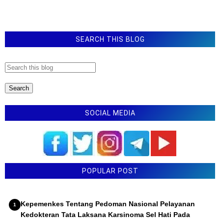
Penugasan Guru Sebagai Kepala Sekolah
Permendikdasmen Nomor 11 Tahun 2025 Tentang
Pemenuhan Beban Kerja Guru
SEARCH THIS BLOG
Latihan Soal TKA Bahasa Indonesia SMP
SOCIAL MEDIA
POPULAR POST
Kepemenkes Tentang Pedoman Nasional Pelayanan
Kedokteran Tata Laksana Karsinoma Sel Hati Pada