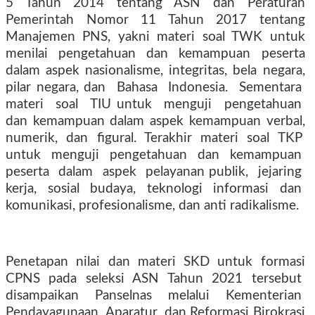
5 Tahun 2014 tentang ASN dan Peraturan
Pemerintah Nomor 11 Tahun 2017 tentang
Manajemen PNS, yakni materi soal TWK untuk
menilai pengetahuan dan kemampuan peserta
dalam aspek nasionalisme, integritas, bela negara,
pilar negara, dan
Bahasa
Indonesia.
Sementara
materi
soal
TIU untuk
menguji
pengetahuan
dan kemampuan dalam aspek kemampuan verbal,
numerik, dan figural. Terakhir materi soal TKP
untuk
menguji
pengetahuan
dan
kemampuan
peserta
dalam
aspek
pelayanan publik,
jejaring
kerja,
sosial
budaya,
teknologi
informasi
dan
komunikasi, profesionalisme, dan anti radikalisme.
Penetapan nilai dan materi SKD untuk formasi
CPNS pada seleksi ASN Tahun 2021 tersebut
disampaikan
Panselnas
melalui
Kementerian
Pendayagunaan
Aparatur
dan Reformasi Birokrasi