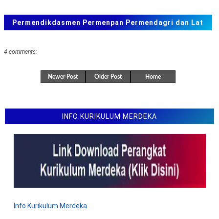
Kepmenpan tentang Standar Kompetensi Jabatan
Fungsional Analis Kerja Sama
Permendikdasmen Permenpan Permendagri dan Lat
SEB Menteri tentang Kawasan Tanpa Rokok Di Sekolah
Soal ANBK, TKA US. SAS, SAT
Permendikdasmen Nomor 1 Tahun 2026 Tentang
4 comments:
Standar Proses
Permendikdasmen Nomor 26 Tahun 2025 Tentang
Newer Post
Older Post
Home
Standar Pengelolaan
Permendikdasmen Nomor 21 Tahun 2025 Tentang
Standar Tenaga Kependidikan
INFO KURIKULUM MERDEKA
Permendikdasmen Nomor 13 Tahun 2025 tentang
Kurikulum Merdeka dan Pembelajaran Mendalam
Permendikdasmen Nomor 12 Tahun 2025 tentang
Standar Isi
Latihan soal TKA Matematika SD
Latihan soal TKA Bahasa Indonesia SD
Info Kurikulum Merdeka
Permendikdasmen Nomor 7 Tahun 2025 Tentang