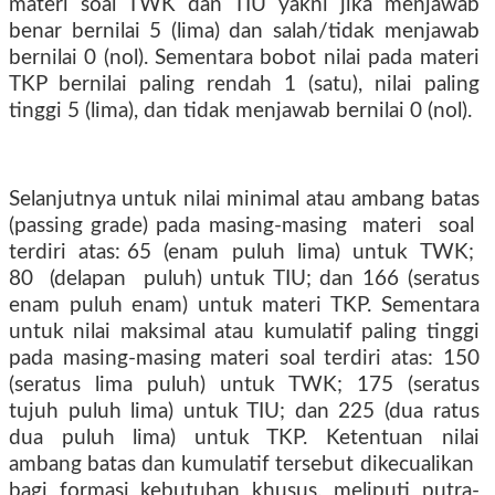
materi soal TWK dan TIU yakni jika menjawab
benar bernilai 5 (lima) dan salah/tidak menjawab
bernilai 0 (nol). Sementara bobot nilai pada materi
TKP bernilai paling rendah 1 (satu), nilai paling
tinggi 5 (lima), dan tidak menjawab bernilai 0 (nol).
Selanjutnya untuk nilai minimal atau ambang batas
(passing grade) pada masing-masing
materi
soal
terdiri
atas: 65
(enam
puluh
lima)
untuk
TWK;
80
(delapan
puluh) untuk TIU; dan 166 (seratus
enam puluh enam) untuk materi TKP. Sementara
untuk nilai maksimal atau kumulatif paling tinggi
pada masing-masing materi soal terdiri atas: 150
(seratus lima puluh) untuk TWK; 175 (seratus
tujuh puluh lima) untuk TIU; dan 225 (dua ratus
dua puluh lima) untuk TKP. Ketentuan nilai
ambang batas dan kumulatif tersebut dikecualikan
bagi
formasi
kebutuhan
khusus,
meliputi
putra-