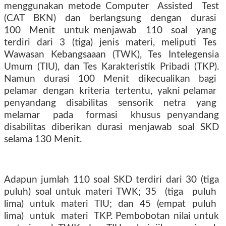
menggunakan metode Computer
Assisted
Test
(CAT
BKN)
dan
berlangsung
dengan
durasi
100
Menit
untuk menjawab
110
soal
yang
terdiri
dari
3
(tiga)
jenis
materi,
meliputi
Tes
Wawasan Kebangsaaan (TWK), Tes Intelegensia
Umum (TIU), dan Tes Karakteristik Pribadi (TKP).
Namun
durasi
100
Menit
dikecualikan
bagi
pelamar
dengan
kriteria
tertentu,
yakni pelamar
penyandang
disabilitas
sensorik
netra
yang
melamar
pada
formasi
khusus penyandang
disabilitas diberikan durasi menjawab soal SKD
selama 130 Menit.
Adapun jumlah 110 soal SKD terdiri dari 30 (tiga
puluh) soal untuk materi TWK; 35
(tiga
puluh
lima)
untuk
materi
TIU;
dan
45
(empat
puluh
lima)
untuk
materi
TKP. Pembobotan nilai untuk