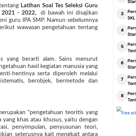
Sta
tentang
Latihan Soal Tes Seleksi Guru
Per
 2021 - 2022
,
di bawah ini disajikan
SKL
eteni guru IPA SMP. Namun sebelumnya
berikut wawasan pengetahuan tentang
Per
Sta
Per
Ten
ins yang berarti alam. Sains menurut
Per
getahuan hasil kegiatan manusia yang
Sta
enti-hentinya serta diperoleh melalui
Per
sistematis, berobjek, bermetode dan
Ten
Per
Ten
merupakan “pengetahuan teoritis yang
a yang khas atau khusus, yaitu dengan
asi, penyimpulan, penyusunan teori,
ikian seterusnya kait mengkait antara