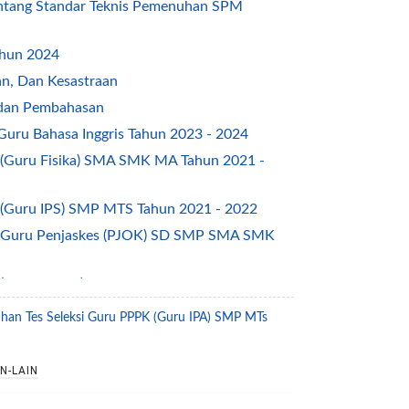
ntang Standar Teknis Pemenuhan SPM
ahun 2024
n, Dan Kesastraan
dan Pembahasan
 Guru Bahasa Inggris Tahun 2023 - 2024
K (Guru Fisika) SMA SMK MA Tahun 2021 -
K (Guru IPS) SMP MTS Tahun 2021 - 2022
PK Guru Penjaskes (PJOK) SD SMP SMA SMK
 (Guru SD MI) Materi Bahasa Indonesia Tahun
tihan Tes Seleksi Guru PPPK (Guru IPA) SMP MTs
 (Guru SD MI) materi Matematika tahun 2021 -
N-LAIN
PK (Guru Seni Budaya ) SMP SMA SMK (MTS MA