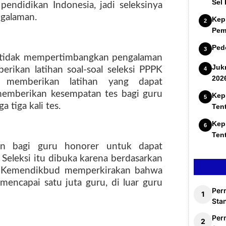
Sel
endidikan Indonesia, jadi seleksinya
galaman.
Kep
Pem
Ped
 tidak mempertimbangkan pengalaman
Juk
ikan latihan soal-soal seleksi PPPK
202
, memberikan latihan yang dapat
memberikan kesempatan tes bagi guru
Kep
 tiga kali tes.
Ten
Kep
Ten
n bagi guru honorer untuk dapat
Seleksi itu dibuka karena berdasarkan
) Kemendikbud memperkirakan bahwa
mencapai satu juta guru, di luar guru
Per
Stan
Per