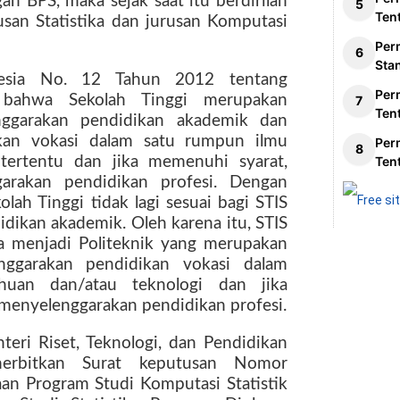
n BPS, maka sejak saat itu berdirilah
Ten
usan Statistika dan jurusan Komputasi
Per
Sta
nesia No. 12 Tahun 2012 tentang
Per
 bahwa Sekolah Tinggi merupakan
Ten
nggarakan pendidikan akademik dan
kan vokasi dalam satu rumpun ilmu
Per
tertentu dan jika memenuhi syarat,
Ten
garakan pendidikan profesi. Dengan
ah Tinggi tidak lagi sesuai bagi STIS
dikan akademik. Oleh karena itu, STIS
 menjadi Politeknik yang merupakan
nggarakan pendidikan vokasi dalam
huan dan/atau teknologi dan jika
 menyelenggarakan pendidikan profesi.
eri Riset, Teknologi, dan Pendidikan
nerbitkan Surat keputusan Nomor
n Program Studi Komputasi Statistik