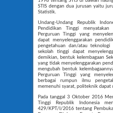
1998 tentang STIS di bawah naunga
STIS dengan dua jurusan yaitu jur
Statistik.
Undang-Undang Republik Indo
Pendidikan Tinggi menyatakan
Perguruan Tinggi yang menyele
dapat menyelenggarakan pendidi
pengetahuan dan/atau teknologi 
sekolah tinggi dapat menyeleng
demikian, bentuk kelembagaan Sekol
yang tidak menyelenggarakan pendi
mengubah bentuk kelembagaannya
Perguruan Tinggi yang menyele
berbagai rumpun ilmu pengeta
memenuhi syarat, politeknik dapat
Pada tanggal 3 Oktober 2016 Ment
Tinggi Republik Indonesia me
429/KPT/I/2016 tentang Pembukaa