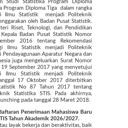
 Studi Statistika Program Diploma
ka Program Diploma Tiga
dalam rangka
 Ilmu Statistik
menjadi Politeknik
lenggarakan oleh Badan Pusat Statistik.
eri Riset, Teknologi, dan Pendidikan
 Kepala Badan Pusat Statistik Nomor
tember 2016 tentang Rekomendasi
 Ilmu Statistik menjadi Politeknik
eri Pendayagunaan Aparatur Negara dan
onesia juga mengeluarkan Surat Nomor
 19 September 2017 yang menyetujui
 Ilmu Statistik menjadi Politeknik
tanggal 17 Oktober 2017 diterbitkan
tatistik No 87 Tahun 2017 tentang
knik Statistika STIS. Pada akhirnya,
-launching pada tanggal 28 Maret 2018.
daftaran Penerimaan Mahasiswa Baru
a STIS Tahun Akademik 2026/2027.
au layak bekerja dan beraktivitas, baik