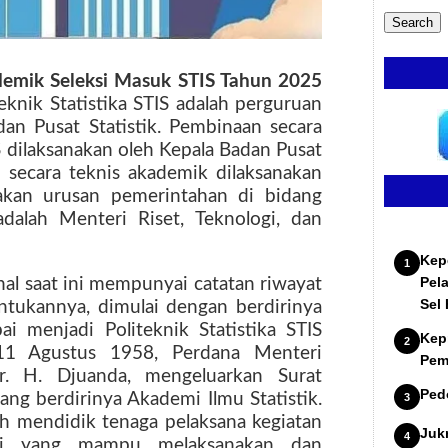
demik Seleksi Masuk
STIS Tahun 2025
teknik Statistika STIS adalah perguruan
dan Pusat Statistik. Pembinaan secara
IS dilaksanakan oleh Kepala Badan Pusat
 secara teknis akademik dilaksanakan
akan urusan pemerintahan di bidang
adalah Menteri Riset, Teknologi, dan
Kep
Pel
enal saat ini mempunyai catatan riwayat
Sel
tukannya, dimulai dengan berdirinya
ai menjadi Politeknik Statistika STIS
Kep
 11 Agustus 1958, Perdana Menteri
Pem
Ir. H. Djuanda, mengeluarkan Surat
Ped
g berdirinya Akademi Ilmu Statistik.
h mendidik tenaga pelaksana kegiatan
Juk
ahli yang mampu melaksanakan dan