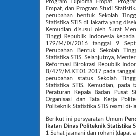
Program Diploma Empat, Program
Empat, dan Program Studi Statisti
perubahan bentuk Sekolah Tinggi
Statistika STIS di Jakarta yang dise
Kemudian disusul oleh Surat Ment
Tinggi Republik Indonesia kepada
179/M/IX/2016 tanggal 9 Sep
Perubahan Bentuk Sekolah Tinggi
Statistika STIS. Selanjutnya, Ment
Reformasi Birokrasi Republik Ind
B/479/M.KT.01 2017 pada tanggal
perubahan status Sekolah Tinggi
Statistika STIS. Kemudian, pada 
Peraturan Kepala Badan Pusat S
Organisasi dan Tata Kerja Polite
Politeknik Statistika STIS resmi di
Berikut ini persyaratan Umum
Pen
Ikatan Dinas Politeknik Statistik
1 Sehat jasmani dan rohani (dapat at