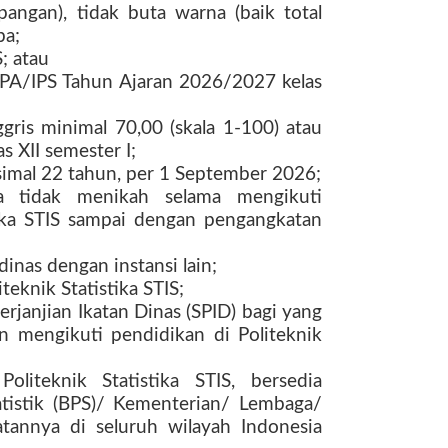
angan), tidak buta warna (baik total
ba;
; atau
PA/IPS Tahun Ajaran 2026/2027 kelas
gris minimal 70,00 (skala 1-100) atau
as XII semester I;
imal 22 tahun, per 1 September 2026;
 tidak menikah selama mengikuti
tika STIS sampai dengan pengangkatan
inas dengan instansi lain;
eknik Statistika STIS;
rjanjian Ikatan Dinas (SPID) bagi yang
an mengikuti pendidikan di Politeknik
oliteknik Statistika STIS, bersedia
tistik (BPS)/ Kementerian/ Lembaga/
atannya di seluruh wilayah Indonesia