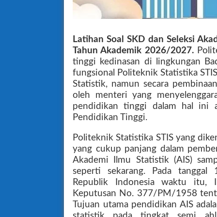
Latihan Soal
SKD d
an Seleksi Aka
Tahun Akademik 2026/2027.
Poli
tinggi kedinasan di lingkungan Ba
fungsional Politeknik Statistika ST
Statistik, namun secara pembinaan
oleh menteri yang menyelenggar
pendidikan tinggi dalam hal ini 
Pendidikan Tinggi.
Politeknik Statistika STIS yang dik
yang cukup panjang dalam pemben
Akademi Ilmu Statistik (AIS) samp
seperti sekarang. Pada tanggal
Republik Indonesia waktu itu, 
Keputusan No. 377/PM/1958 tentan
Tujuan utama pendidikan AIS adala
statistik pada tingkat semi 