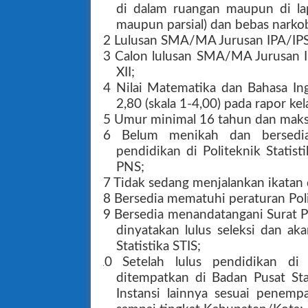
di dalam ruangan maupun di lap
maupun parsial) dan bebas narko
2 Lulusan SMA/MA Jurusan IPA/IPS
3 Calon lulusan SMA/MA Jurusan I
XII;
4 Nilai Matematika dan Bahasa Ing
2,80 (skala 1-4,00) pada rapor kel
5 Umur minimal 16 tahun dan maks
6 Belum menikah dan bersedia
pendidikan di Politeknik Statis
PNS;
7 Tidak sedang menjalankan ikatan d
8 Bersedia mematuhi peraturan Polit
9 Bersedia menandatangani Surat Pe
dinyatakan lulus seleksi dan ak
Statistika STIS;
10 Setelah lulus pendidikan di P
ditempatkan di Badan Pusat Sta
Instansi lainnya sesuai penemp