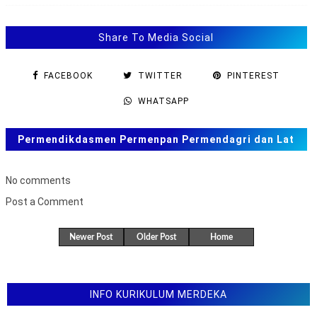
Share To Media Social
FACEBOOK
TWITTER
PINTEREST
WHATSAPP
Permendikdasmen Permenpan Permendagri dan Lat
Soal ANBK, TKA US. SAS, SAT
No comments
Post a Comment
B
u
Newer Post
Older Post
Home
k
a
F
o
r
INFO KURIKULUM MERDEKA
m
u