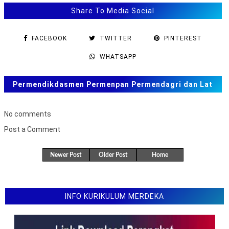
Share To Media Social
FACEBOOK
TWITTER
PINTEREST
WHATSAPP
Permendikdasmen Permenpan Permendagri dan Lat
Soal ANBK, TKA US. SAS, SAT
No comments
Post a Comment
B
u
Newer Post
Older Post
Home
k
a
F
o
r
INFO KURIKULUM MERDEKA
m
u
l
i