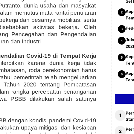
Sel
utranto, dunia usaha dan masyakat
Kep
 dalam memutus mata rantai penularan
Pem
ekerja dan besarnya mobilitas, serta
sebabkan aktivitas bekerja.
Oleh
Ped
tang
Pencegahan dan Pengendalian
Juk
ran dan Industri
202
ndalian Covid-19 di Tempat Kerja
Kep
diterbitkan karena
dunia kerja tidak
Ten
mbatasan, roda perekonomian harus
Kep
ahui pemerintah telah mengeluarkan
Ten
1 Tahun 2020 tentang Pembatasan
alam rangka percepatan penanganan
hwa PSBB dilakukan salah satunya
Per
Stan
BB dengan kondisi pandemi Covid-19
lakukan upaya mitigasi dan kesiapan
Per