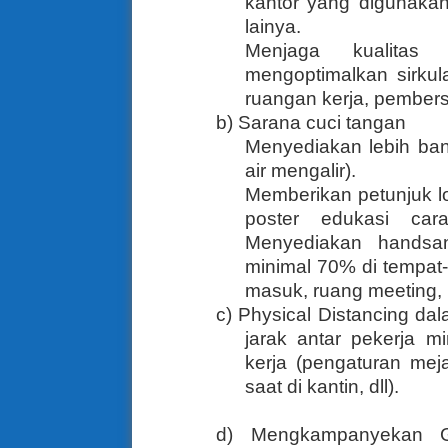
kantor yang digunakan
lainya.
Menjaga kualitas
mengoptimalkan sirkul
ruangan kerja, pembersi
b) Sarana cuci tangan
Menyediakan lebih ba
air mengalir).
Memberikan petunjuk l
poster edukasi ca
Menyediakan handsani
minimal 70% di tempat-
masuk, ruang meeting, pin
c) Physical Distancing da
jarak antar pekerja mi
kerja (pengaturan meja
saat di kantin, dll).
d) Mengkampanyekan G