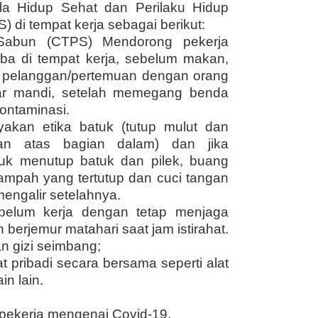
a Hidup Sehat dan Perilaku Hidup
 di tempat kerja sebagai berikut:
Sabun (CTPS) Mendorong pekerja
iba di tempat kerja, sebelum makan,
n pelanggan/pertemuan dengan orang
amar mandi, setelah memegang benda
ontaminasi.
akan etika batuk (tutup mulut dan
an atas bagian dalam) dan jika
uk menutup batuk dan pilek, buang
ampah yang tertutup dan cuci tangan
engalir setelahnya.
belum kerja dengan tetap menjaga
 berjemur matahari saat jam istirahat.
 gizi seimbang;
t pribadi secara bersama seperti alat
in lain.
i pekerja mengenai Covid-19.