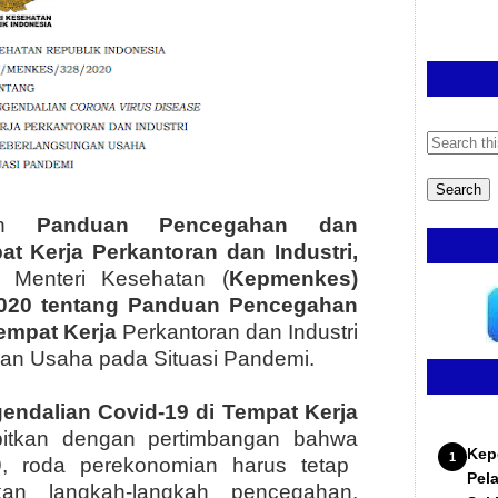
kan
Panduan Pencegahan dan
t Kerja Perkantoran dan Industri
,
 Menteri Kesehatan (
Kepm
enkes)
020 tentang Panduan Pencegahan
empat Kerja
Perkantoran dan Industri
n Usaha pada Situasi Pandemi.
ndalian Covid-19 di Tempat Kerja
rbitkan dengan pertimbangan bahwa
Kep
9, roda perekonomian harus tetap
Pel
an langkah-langkah pencegahan.