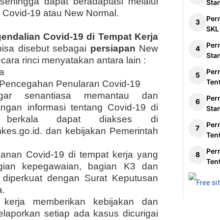
sehingga dapat beradaptasi melalui
Sta
i Covid-19 atau New Normal
.
Per
SKL
ndalian Covid-19 di Tempat Kerja
Per
isa disebut sebagai
persiapan
New
Sta
cara rinci
menyatakan
antara lain :
a
Per
Ten
 Pencegahan Penularan Covid-19
ar senantiasa memantau dan
Per
gan informasi tentang Covid-19 di
Sta
a berkala dapat diakses di
Per
emkes.go.id. dan kebijakan Pemerintah
Ten
Per
nan Covid-19 di tempat kerja yang
Ten
bagian kepegawaian, bagian K3 dan
diperkuat dengan Surat Keputusan
a.
 kerja memberikan kebijakan dan
laporkan setiap ada kasus dicurigai