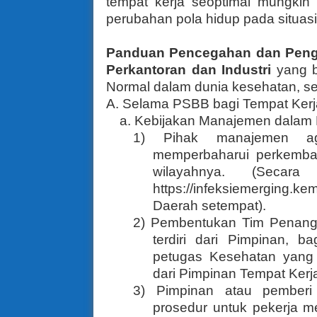
tempat kerja seoptimal mungkin 
perubahan pola hidup pada situas
Panduan Pencegahan dan Penge
Perkantoran dan Industri
yang b
Normal
dalam dunia kesehatan,
se
A. Selama PSBB bagi Tempat Kerj
a. Kebijakan Manajemen dalam
1) Pihak manajemen ag
memperbaharui perkemban
wilayahnya. (Secar
https://infeksiemerging.k
Daerah setempat).
2) Pembentukan Tim Penanga
terdiri dari Pimpinan, 
petugas Kesehatan yang 
dari Pimpinan Tempat Kerj
3) Pimpinan atau pemberi
prosedur untuk pekerja me