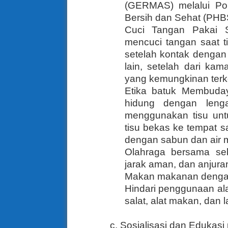
(GERMAS) melalui Pol
Bersih dan Sehat (PHBS)
Cuci Tangan Pakai 
mencuci tangan saat t
setelah kontak denga
lain, setelah dari k
yang kemungkinan terk
Etika batuk Membuday
hidung dengan leng
menggunakan tisu unt
tisu bekas ke tempat s
dengan sabun dan air m
Olahraga bersama se
jarak aman, dan anjuran
Makan makanan dengan
Hindari penggunaan ala
salat, alat makan, dan la
c. Sosialisasi dan Edukas