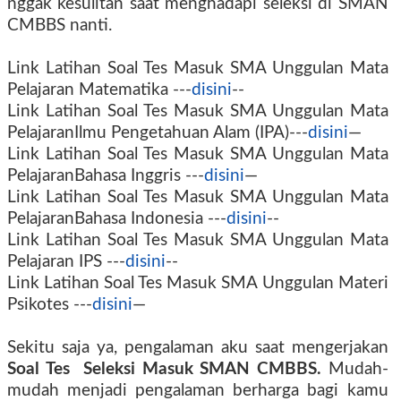
nggak kesulitan saat menghadapi seleksi di SMAN
CMBBS nanti.
Link Latihan Soal Tes Masuk SMA Unggulan Mata
Pelajaran
Matematika
---
disini
--
Link Latihan Soal Tes Masuk SMA Unggulan Mata
Pelajaran
Ilmu Pengetahuan Alam (IPA)
---
disini
—
Link Latihan Soal Tes Masuk SMA Unggulan Mata
Pelajaran
Bahasa Inggris
---
disini
—
Link Latihan Soal Tes Masuk SMA Unggulan Mata
Pelajaran
Bahasa
Indonesia ---
disini
--
Link Latihan Soal Tes Masuk SMA Unggulan Mata
Pelajaran
IPS
---
disini
--
Link Latihan Soal Tes Masuk SMA Unggulan Materi
Psikotes
---
disini
—
Sekitu saja ya, pengalaman aku saat mengerjakan
Soal Tes
Seleksi Masuk SMAN CMBBS.
Mudah-
mudah menjadi pengalaman berharga bagi kamu