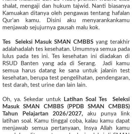
shalat, mengaji dan hukum tajwid. Nanti biasanya
Kamu
akan ditanya oleh pengawas tentang hafalan
Q
ur'an
kamu
. Disini
aku menyarankan
kamu
men
jawab sejujurnya gausah malu kok.
Tes
Seleksi Masuk SMAN CMBBS
yang terakhir
adalah
adalah tes kesehatan. Umumnya semua pada
lulus pada tes ini. Tes kesehatan ini diadakan di
RSUD Banten yang ada di Serang.
Jadi kamu
semua harus datang ke sana untuk jalanin test
kesehatan, berupa test pengelihatan, pendengaran,
test darah, test urine dan lain lain.
Oh, ya. Sekedar untuk
Latihan Soal Tes
Seleksi
Masuk SMAN CMBBS (PPDB
SMAN CMBBS)
Tahun Pelajartan 2026/2027
,
aku punya link
latihan soal. Kamu tinggal coba, kalau kamu dapat
menjawab semua pertanyaan, Insya Allah kamu