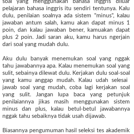
soal yang menggunakan bahasa inggris diluar
pelajaran bahasa inggris itu sendiri tentunya.
Kalu
dulu,
penilaian soalnya ada sistem "minus", kalau
jawaban antum salah,
kamu
akan dapat minus 1
poin, dan kalau jawaban bener,
kamu
akan dapat
plus 2 poin. Jadi saran
aku
,
kamu
harus ngerjain
dari soal yang mudah dulu
.
Aku dulu banyak menemukan
soal yang
nggak
tahu
jawabannya apa
. Kalau menemukan soal yang
sulit, sebainya
dilewat dulu
.
Kerjakan dulu
soal
-soal
yang
kamu anggap mudah
. Kalau udah selesai
jawab soal yang
mudah, coba lagi kerjakan soal
yang sulit. Jangan lupa baca yang petunjuk
penilaiannya jikas masih menggunakan sistem
minus dan plus, kalau betul-betul jawabannya
nggak tahu sebaiknya tidak usah dijawab.
Biasannya
pengumuman hasil seleksi tes akademik