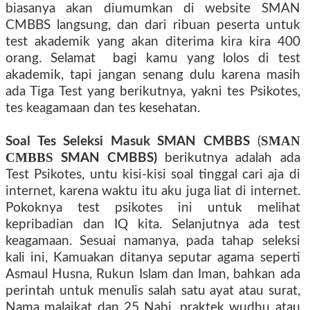
biasanya akan diumumkan di website SMAN
CMBBS langsung, dan dari ribuan peserta untuk
test akademik yang akan diterima kira kira 400
orang.
Selamat
bagi
kamu
yang lolos di test
akademik
,
tapi jangan sen
a
ng dulu karena masih
ada Tiga Test yang
berikutnya, yakni tes
Psikotes
,
tes keagamaan dan tes kesehatan.
SMAN
Soal Tes Seleksi Masuk SMAN CMBBS
(
CMBBS
SMAN CMBBS)
berikutnya adalah
ada
Test Psikotes, untu kisi-kisi soal tinggal cari aja di
internet, karena waktu itu
aku
juga liat di internet
.
P
okoknya test psikotes ini untuk melihat
kepribadian dan IQ
kita.
S
elanjutnya ada test
keagamaan. Sesuai namanya, pada tahap seleksi
kali ini,
Kamu
akan ditanya seputar agama seperti
Asmaul Husna, Rukun Islam dan Iman,
bahkan ada
perintah untuk
menulis salah satu ayat atau surat,
Nama malaikat dan 25 Nabi, praktek wudhu atau