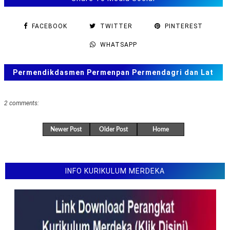
FACEBOOK
TWITTER
PINTEREST
WHATSAPP
Permendikdasmen Permenpan Permendagri dan Lat
Soal ANBK, TKA US. SAS, SAT
2 comments:
Newer Post
Older Post
Home
INFO KURIKULUM MERDEKA