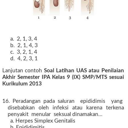
a. 2, 1, 3, 4
b. 2, 1, 4, 3
c. 3, 2, 1, 4
d. 4, 2, 3, 1
Lanjutan contoh
Soal Latihan UAS atau Penilaian
Akhir Semester IPA Kelas 9 (IX) SMP/MTS sesuai
Kurikulum 2013
tahun 2016 2017 2018 2019
16. Peradangan pada saluran epididimis yang
disebabkan oleh infeksi atau karena terkena
penyakit menular seksual dinamakan…
a. Herpes Simplex Genitalis
b. Epididimitis