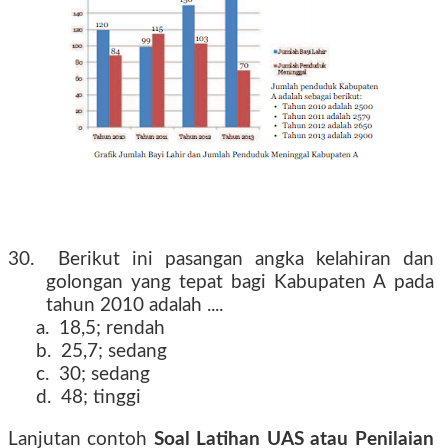
30. Berikut ini pasangan angka kelahiran dan
golongan yang tepat bagi Kabupaten A pada
tahun 2010 adalah ....
a. 18,5; rendah
b. 25,7; sedang
c. 30; sedang
d. 48; tinggi
Lanjutan contoh
Soal Latihan UAS atau Penilaian