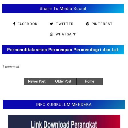
Share To Media Social
FACEBOOK
TWITTER
PINTEREST
WHATSAPP
Permendikdasmen Permenpan Permendagri dan Lat
Soal ANBK, TKA US. SAS, SAT
1 comment:
Newer Post
Older Post
Home
INFO KURIKULUM MERDEKA