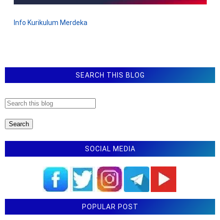
e
n
t
Info Kurikulum Merdeka
a
r
SEARCH THIS BLOG
SOCIAL MEDIA
POPULAR POST