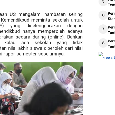
Ten
Per
naan US mengalami hambatan seiring
Sta
 Kemendikbud meminta sekolah untuk
S) yang diselenggarakan dengan
Per
mendikbud hanya memperoleh adanya
Ten
arakan secara daring (online). Bahkan
Per
h kalau ada sekolah yang tidak
Ten
 nilai akhir siswa diperoleh dari nilai
lai rapor semester sebelumnya.