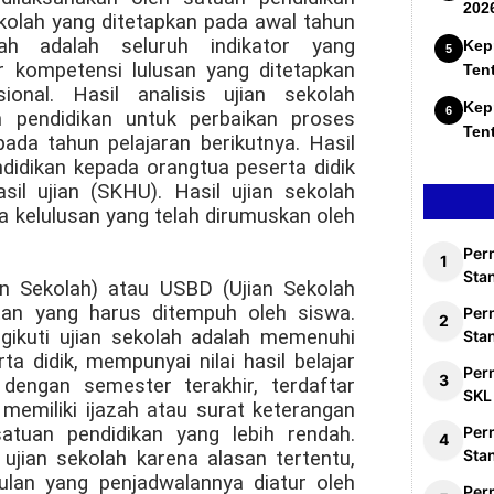
202
kolah yang ditetapkan pada awal tahun
ah adalah seluruh indikator yang
Kep
 kompetensi lulusan yang ditetapkan
Ten
onal. Hasil analisis ujian sekolah
Kep
n pendidikan untuk perbaikan proses
Ten
ada tahun pelajaran berikutnya. Hasil
ndidikan kepada orangtua peserta didik
il ujian (SKHU). Hasil ujian sekolah
ia kelulusan yang telah dirumuskan oleh
Per
Stan
an Sekolah) atau USBD (Ujian Sekolah
tan yang harus ditempuh oleh siswa.
Per
gikuti ujian sekolah adalah memenuhi
Sta
a didik, mempunyai nilai hasil belajar
Per
dengan semester terakhir, terdaftar
SKL
 memiliki ijazah atau surat keterangan
atuan pendidikan yang lebih rendah.
Per
Sta
 ujian sekolah karena alasan tertentu,
ulan yang penjadwalannya diatur oleh
Per