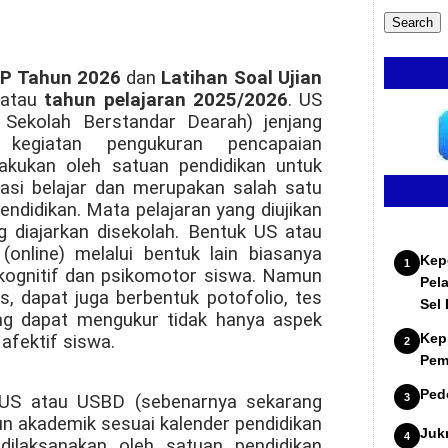
SMP Tahun 2026
dan
Latihan Soal Ujian
6
atau
tahun pelajaran 2025/2026
. US
 Sekolah Berstandar Dearah) jenjang
egiatan pengukuran pencapaian
lakukan oleh satuan pendidikan untuk
si belajar dan merupakan salah satu
endidikan. Mata pelajaran yang diujikan
g diajarkan disekolah. Bentuk US atau
(online) melalui bentuk lain biasanya
Kep
kognitif dan psikomotor siswa. Namun
Pel
s, dapat juga berbentuk potofolio, tes
Sel
ang dapat mengukur tidak hanya aspek
Kep
 afektif siswa.
Pem
Ped
 US atau USBD (sebenarnya sekarang
n akademik sesuai kalender pendidikan
Juk
 dilaksanakan oleh satuan pendidikan