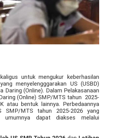
kaligus untuk mengukur keberhasilan
P yang menyelengggarakan US (USBD)
a Daring (Online). Dalam Pelakasanaan
) Daring (Online) SMP/MTS tahun
2025-
 atau bentuk lainnya. Perbedaannya
 US SMP/MTS tahun 2025-2026 yang
da umumnya dapat diakses melalui
kolah US SMP Tahun 2026
dan
Latihan