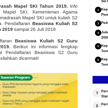
Sel
rasah Mapel SKI Tahun 2019.
Info
Kep
 Mapel SKI, Kementerian Agama
Pem
madrasah Mapel SKI untuk kuliah S2
Ped
a. Pendaftaran
Beasiswa Kuliah S2
n 2019
sampai 26 Juli 2019
Juk
202
ftaran
Beasiswa Kuliah S2 Guru
Kep
2019.
Berikut ini informasi lengkap
Ten
al Pendaftaran Beasiswa S2 Guru
ilahkan dicermati!
Kep
Ten
Per
Stan
Per