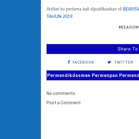
Artikel ini pertama kali dipublikasikan di
BEASIS
TAHUN 2019
.
#BEASIS
Share To
FACEBOOK
TWITTER
Permendikdasmen Permenpan Permendag
No comments
Post a Comment
B
u
k
a
F
o