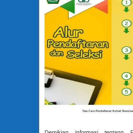
Tata Cara Pendaftaran
Kuliah Beasisw
Demikian informasi tentang 