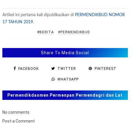
Artikel ini pertama kali dipublikasikan di
PERMENDIKBUD NOMOR
17 TAHUN 2019
.
#BERITA
#PERMENDIKBUD
Share To Media Social
FACEBOOK
TWITTER
PINTEREST
WHATSAPP
Permendikdasmen Permenpan Permendagri dan Lat
Soal ANBK, TKA US. SAS, SAT
No comments
Post a Comment
B