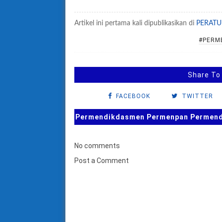
Artikel ini pertama kali dipublikasikan di
PERATU
#PERM
Share To
FACEBOOK
TWITTER
Permendikdasmen Permenpan Permendag
No comments
Post a Comment
B
u
k
a
F
o