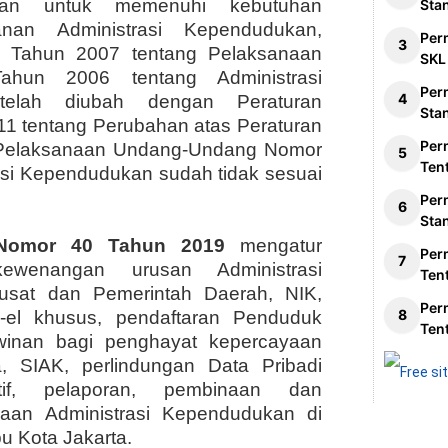
 dan untuk memenuhi kebutuhan
Sta
nan Administrasi Kependudukan,
Per
7 Tahun 2007 tentang Pelaksanaan
SKL
hun 2006 tentang Administrasi
Per
telah diubah dengan Peraturan
Sta
1 tentang Perubahan atas Peraturan
Per
 Pelaksanaan Undang-Undang Nomor
Ten
asi Kependudukan sudah tidak sesuai
Per
Sta
 Nomor 40 Tahun 2019
mengatur
Per
ewenangan urusan Administrasi
Ten
usat dan Pemerintah Daerah, NIK,
Per
P-el khusus, pendaftaran Penduduk
Ten
awinan bagi penghayat kepercayaan
SIAK, perlindungan Data Pribadi
atif, pelaporan, pembinaan dan
aan Administrasi Kependudukan di
u Kota Jakarta.