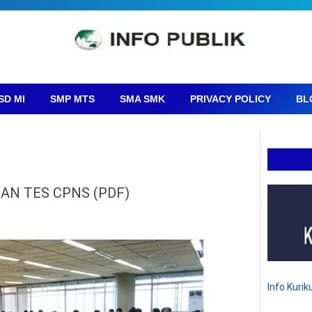
SD MI
SMP MTS
SMA SMK
PRIVACY POLICY
BL
AN TES CPNS (PDF)
Info Kuri