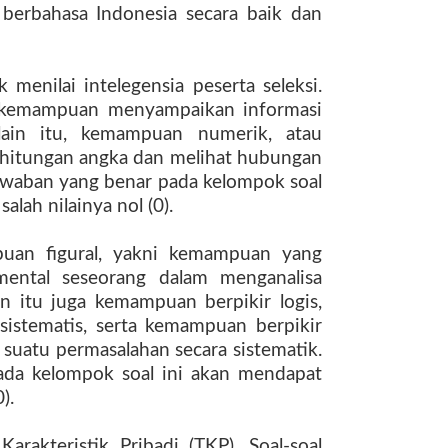
berbahasa Indonesia secara baik dan
enilai intelegensia peserta seleksi.
 kemampuan menyampaikan informasi
elain itu, kemampuan numerik, atau
hitungan angka dan melihat hubungan
jawaban yang benar pada kelompok soal
alah nilainya nol (0).
uan figural, yakni kemampuan yang
ental seseorang dalam menganalisa
in itu juga kemampuan berpikir logis,
sistematis, serta kemampuan berpikir
suatu permasalahan secara sistematik.
ada kelompok soal ini akan mendapat
).
arakteristik Pribadi (TKP). Soal-soal