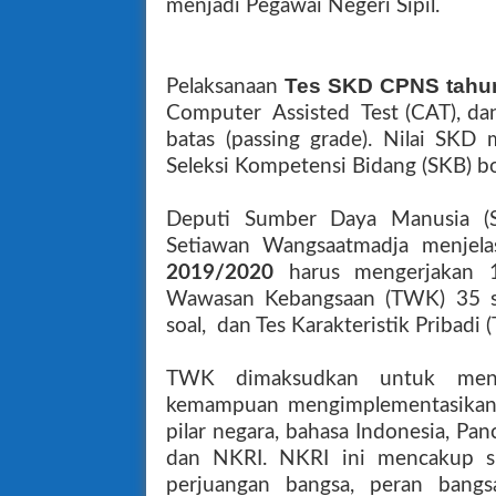
menjadi Pegawai Negeri Sipil.
Tes SKD CPNS tahu
Pelaksanaan
Computer Assisted Test (CAT), da
batas (passing grade). Nilai SKD
Seleksi Kompetensi Bidang (SKB) b
Deputi Sumber Daya Manusia (
Setiawan Wangsaatmadja menjela
2019/2020
harus mengerjakan 10
Wawasan Kebangsaan (TWK) 35 so
soal, dan Tes Karakteristik Pribadi (
TWK dimaksudkan untuk meni
kemampuan mengimplementasikan na
pilar negara, bahasa Indonesia, Pan
dan NKRI. NKRI ini mencakup sis
perjuangan bangsa, peran bangs