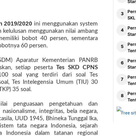
Sta
Per
SKL
n 2019/2020
ini menggunakan system
Per
n kelulusan menggunakan nilai ambang
Sta
 memiliki bobot 40 persen, sementara
Per
obotnya 60 persen.
Ten
SDM) Aparatur Kementerian PANRB
Per
Sta
skan, setiap peserta
Tes SKD CPNS
0 soal yang terdiri dari soal Tes
Per
al, Tes Intelegensia Umum (TIU) 30
Ten
TKP) 35 soal.
Per
Ten
lai penguasaan pengetahuan dan
sionalisme, integritas, bela negara,
casila, UUD 1945, Bhineka Tunggal Ika,
tem tata negara Indonesia, sejarah
a Indonesia dalam tatanan regional