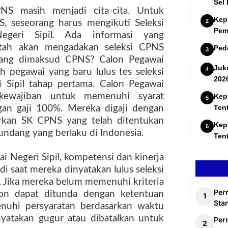
Sel
NS masih menjadi cita-cita. Untuk
Kep
, seseorang harus mengikuti Seleksi
Pem
geri Sipil. Ada informasi yang
tah akan mengadakan seleksi CPNS
Ped
 yang dimaksud CPNS? Calon Pegawai
Juk
ah pegawai yang baru lulus tes seleksi
202
 Sipil tahap pertama. Calon Pegawai
 kewajiban untuk memenuhi syarat
Kep
Ten
gan gaji 100%. Mereka digaji dengan
rkan SK CPNS yang telah ditentukan
Kep
dang yang berlaku di Indonesia.
Ten
i Negeri Sipil, kompetensi dan kinerja
di saat mereka dinyatakan lulus seleksi
. Jika mereka belum memenuhi kriteria
Per
alon dapat ditunda dengan ketentuan
Stan
nuhi persyaratan berdasarkan waktu
nyatakan gugur atau dibatalkan untuk
Per