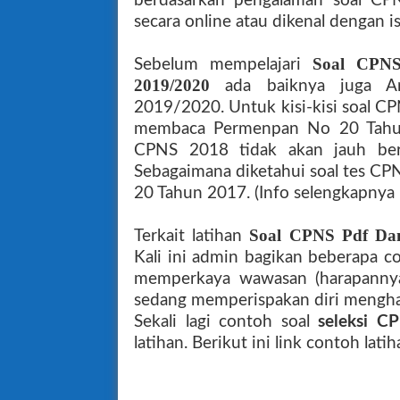
berdasarkan pengalaman soal CPN
secara online atau dikenal dengan is
Soal CPN
Sebelum mempelajari
2019/2020
ada baiknya juga A
2019/2020. Untuk kisi-kisi soal 
membaca Permenpan No 20 Tahun 
CPNS 2018 tidak akan jauh be
Sebagaimana diketahui soal tes 
20 Tahun 2017. (Info selengkapnya
Soal CPNS Pdf Da
Terkait latihan
Kali ini admin bagikan beberapa c
memperkaya wawasan (harapanny
sedang memperispakan diri mengha
Sekali lagi contoh soal
seleksi C
latihan. Berikut ini link contoh
lati